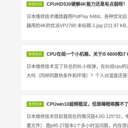
CPUHD530硬解4K能力还是有点弱呀！
维修经验
日本维修技术播放器用PotPlay 64bit，各种优
器用的4K的优派VP2780 未标题-1.jpg (211.97 KB,
CPU在组一个小机箱，关于i5 6600和i7 
维修经验
日本维修技术定了孙总的8L小核弹，在纠结cpu的选择
大吗（同样的散热条件和环境）？个人对温度还是有点在
CPUwin10超频稳定，但是睡眠唤醒不了，
维修经验
日本维修技术目前我现在的情况是4.0G 125*32，电
置文件） 跑p95 27版本1个多小时没问题，内存测试