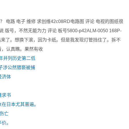
24好？ 电路 电子 维修 求创维42c08RD电路图 评论 电视的图纸很
，不然无能为力 评论 板号5800-p42ALM-0050 168P-
部分拆出来了。想换下滚，因为卡纸。但是我发现灯管挡住了。拆不
看，认真瞧。果然有收
去年并列历史第二低
子涉公然猥亵被捕
经济体
请求书
象在日本尤其普遍。
零伤亡
半价。