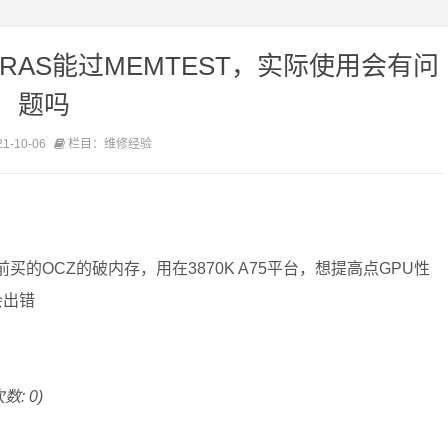
tRAS能过MEMTEST，实际使用会有问
题吗
-10-06
栏目：维修经验
前买的OCZ的破内存，用在3870K A75平台，想提高点GPU性
会出错
数: 0)