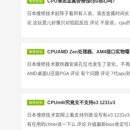
CPU液态金属会侵蚀cpu核心吗？
维修经验
日本维修技术前阵子看到有人说，液态金属时间长了
论 这玩意儿好像只对铝起反应 评论 不是说，cpu的
CPUAMD Zen处理器、AM4接口实物曝
维修经验
日本维修技术散热器安装孔位也发生了变化，不再
AMD桌面U还是PGA 评论 有个问题 评论 7代apu
CPUm6i究竟支不支持e3 1231v3
维修经验
日本维修技术官网上看支持列表没写有e3 1231
有在用的chher说一下么 评论 升级最新bios肯定可以