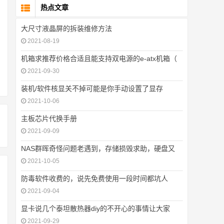
热点文章
大尺寸液晶屏的拆装维修方法
2021-08-19
机箱求推荐价格合适且能支持双电源的e-atx机箱（
2021-09-30
装机/软件核显关不掉可能是你手动设置了显存
2021-10-06
主板芯片代换手册
2021-09-09
NAS群晖奇怪问题老遇到，存储损毁求助，硬盘又
2021-10-05
防毒软件收费的，说先免费使用一段时间都坑人
2021-09-04
显卡说几个泰坦散热器diy的不开心的事情让大家
2021-09-29