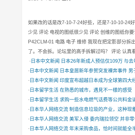
如果改的话是改7-10-7-24好些，还是7-10-10-
少见 评论 电视的图纸很少见 评论 创维的图纸你要说 版号
P42CLM-01 电路 电子 维修 我现在把定影
了。不会拆。论坛里的高手拆解过吗？ 评论 认真
·
日本中文新闻
日本26年新成人预估仅109万 与
·
日本中文新闻
日本皇居新年参贺突发裸奔事件 男
·
日本中文新闻
印度宣布超越日本成为全球第四大
·
日本留学生活
在熟悉的城市，遇見不一樣的感受
·
日本留学生活
求购一些水电燃气话费等公共料金
·
日本华人网络交流
制造信息垃圾的产业，这种现
·
日本华人网络交流
美军入侵 委内瑞拉领空 并非
·
日本华人网络交流
年末采购食品，恰时间就能全