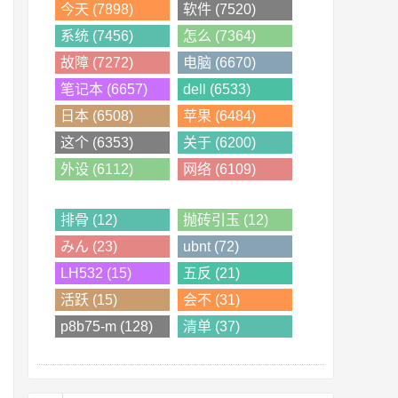
今天 (7898)
软件 (7520)
系统 (7456)
怎么 (7364)
故障 (7272)
电脑 (6670)
笔记本 (6657)
dell (6533)
日本 (6508)
苹果 (6484)
这个 (6353)
关于 (6200)
外设 (6112)
网络 (6109)
排骨 (12)
抛砖引玉 (12)
みん (23)
ubnt (72)
LH532 (15)
五反 (21)
活跃 (15)
会不 (31)
p8b75-m (128)
清单 (37)