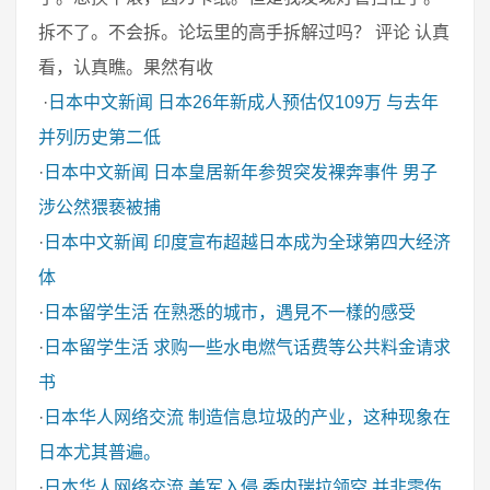
拆不了。不会拆。论坛里的高手拆解过吗？ 评论 认真
看，认真瞧。果然有收
·
日本中文新闻
日本26年新成人预估仅109万 与去年
并列历史第二低
·
日本中文新闻
日本皇居新年参贺突发裸奔事件 男子
涉公然猥亵被捕
·
日本中文新闻
印度宣布超越日本成为全球第四大经济
体
·
日本留学生活
在熟悉的城市，遇見不一樣的感受
·
日本留学生活
求购一些水电燃气话费等公共料金请求
书
·
日本华人网络交流
制造信息垃圾的产业，这种现象在
日本尤其普遍。
·
日本华人网络交流
美军入侵 委内瑞拉领空 并非零伤