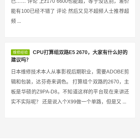
已…… 评论 上z170 6600也能超，等于没区别，差价
能有100已经不错了 评论 然后又见不超频人士推荐超
频 ...
CPU打算组双路E5 2670，大家有什么好的
维修经验
建议吗？
日本维修技术本人从事影视后期职业，需要ADOBE剪
辑和包装，达芬奇来调色。 打算组个双路的2670，主
板是华硕的Z9PA-D8。不知道这样的平台现在来讲还
实不实际呢？ 还是说入个X99做一个单路，但是又 ...