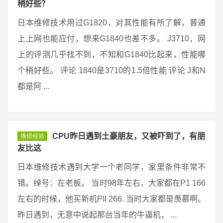
稍好些？
日本维修技术用过G1820，对其性能有所了解，普通
上上网也能应付，想来G1840也差不多。 J3710，网
上的评测几乎找不到，不知和G1840比起来，性能哪
个稍好些。 评论 1840是3710的1.5倍性能 评论 J和N
都是阿 ...
CPU昨日遇到土豪朋友，又被吓到了，有朋
维修经验
友比这
日本维修技术遇到大学一个老同学，家里条件非常不
错。绰号：左老板。 当时98年左右，大家都在P1 166
左右的时候，他买新机PII 266. 当时大家都是羡慕啊。
昨日遇到，无意中说起那台当年的牛逼机， ...