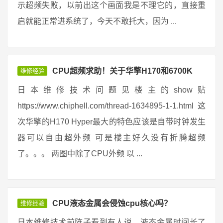
示超频失败，以前出这个画面我是不理它的，直接重
启就能正常进系统了，今天不敢托大，因为 ...
CPU超频求助！关于华擎H170和6700K
维修经验
日本维修技术问题见楼主的show贴
https://www.chiphell.com/thread-1634895-1-1.html 这
次华擎的H170 Hyper最大的特色应该是自带时钟发生
器可以自由超外频 可是楼主好久没有折腾超频
了。。。 两图中除了CPU外频 以 ...
CPU液态金属会侵蚀cpu核心吗？
维修经验
日本维修技术前阵子看到有人说，液态金属时间长了