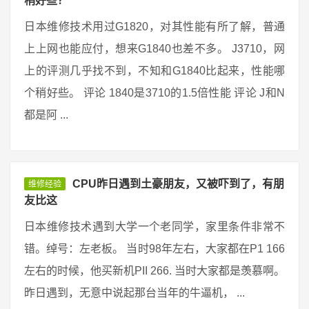
稍好些？
日本维修技术用过G1820，对其性能有所了解，普通
上上网也能应付，想来G1840也差不多。 J3710，网
上的评测几乎找不到，不知和G1840比起来，性能哪
个稍好些。 评论 1840是3710的1.5倍性能 评论 J和N
都是阿 ...
CPU昨日遇到土豪朋友，又被吓到了，有朋
维修经验
友比这
日本维修技术遇到大学一个老同学，家里条件非常不
错。绰号：左老板。 当时98年左右，大家都在P1 166
左右的时候，他买新机PII 266. 当时大家都是羡慕啊。
昨日遇到，无意中说起那台当年的牛逼机， ...