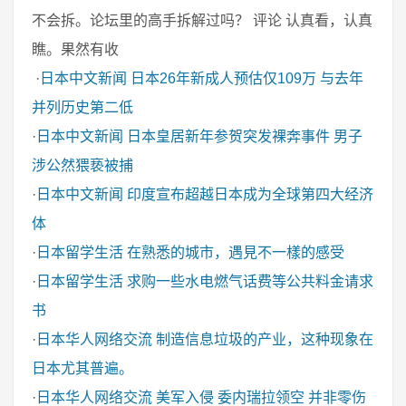
不会拆。论坛里的高手拆解过吗？ 评论 认真看，认真
瞧。果然有收
·
日本中文新闻
日本26年新成人预估仅109万 与去年
并列历史第二低
·
日本中文新闻
日本皇居新年参贺突发裸奔事件 男子
涉公然猥亵被捕
·
日本中文新闻
印度宣布超越日本成为全球第四大经济
体
·
日本留学生活
在熟悉的城市，遇見不一樣的感受
·
日本留学生活
求购一些水电燃气话费等公共料金请求
书
·
日本华人网络交流
制造信息垃圾的产业，这种现象在
日本尤其普遍。
·
日本华人网络交流
美军入侵 委内瑞拉领空 并非零伤