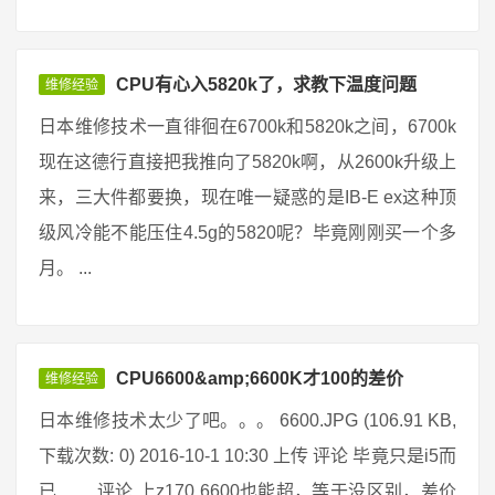
CPU有心入5820k了，求教下温度问题
维修经验
日本维修技术一直徘徊在6700k和5820k之间，6700k
现在这德行直接把我推向了5820k啊，从2600k升级上
来，三大件都要换，现在唯一疑惑的是IB-E ex这种顶
级风冷能不能压住4.5g的5820呢？毕竟刚刚买一个多
月。 ...
CPU6600&amp;6600K才100的差价
维修经验
日本维修技术太少了吧。。。 6600.JPG (106.91 KB,
下载次数: 0) 2016-10-1 10:30 上传 评论 毕竟只是i5而
已…… 评论 上z170 6600也能超，等于没区别，差价