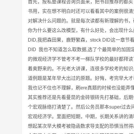
首先，按私塾课程咨询页面来，把书目推荐的都买
书用，实在想不明白时还可以看看其中的案例很清
对解决什么问题的。就是每次读都有新理解的书，
你为什么要这么改模型，有什么好处，会出现什么
DID,我把森田果，鹿野繁森，stock DID这
DID 我也不知道怎么取数据,选了个最简单的加固
的微观经济学不管考不考一梯队学校的最好都拜读
着奥野来的。不光老大讲课，连很多学校考的知识点
道例题是某年早大出过的原题。好悔，考完早大才
我也记不住也不理解，刷ere真题的时候也没能
其实推荐还是先看曼昆的金砖银砖先打基础，后期
个宏观脉络打清楚了。然后公务员那本super过
宏观经济学。里面把短期，中期，长期关系讲的清
想起某次早大模考被隐函数求导支配的恐惧当然得