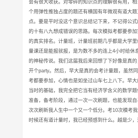
会有很大收获。对零碎的知识点的理解很有用，相
个用弹性推独占度的题还有横国有年微观有道大题
点。要是平时没这个意识总结记下来，不记得公式
的十有八九想成错误的思路。每次模拟考都要参加
的真实排名。计量班，计量班前期几乎都是大学里
量课还是能报就报，是为数不多的连上4小时给休
的神秘传说。我们这届我后来回想了下好像是真的
开个party。然后，早大是真的会考计量题，虽
考都要参加，心情也是如坐过山车七上八下。早大
当时的基础，我完全把它当有经济学含义的数学题
准备，备考阶段，通过一次一次刷题，也能发现自
次次刷新我人生中一个又一个低分。考10次模考
时候还有道计量时，我已经预感到什么。越是少，