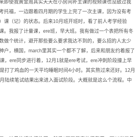
来即使我黄金周其实天天在小房间补主课的视频课也没敌过我
考托福，一边跟着四月期的学生上完了一次主课，因为没有考
）课（记）的状态。后来10月班开班时，看了前人考学经验
课。我报了计量课，ere班，早大班。我有做过一个表把所有冬
数做个统计，避开那些要么要求我达不到的，要么招的人太少
户，横国，march里其实一个都不了解，后来和朋友约着报了
ere同步进行着，12月1就是ere考试，ere冲刺阶段撞上早
是打了鸡血的一天平均睡眠时间4小时。其实熬过来还好。12月
2月陆续笔试结果出来进入面试阶段。大概就是这么个流程。中