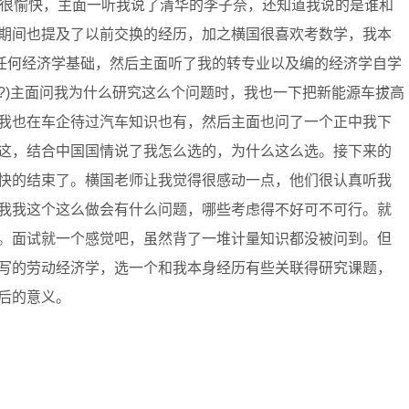
松很愉快，主面一听我说了清华的李子奈，还知道我说的是谁和
期间也提及了以前交换的经历，加之横国很喜欢考数学，我本
我任何经济学基础，然后主面听了我的转专业以及编的经济学自学
??)主面问我为什么研究这么个问题时，我也一下把新能源车拔高
我也在车企待过汽车知识也有，然后主面也问了一个正中我下
这，结合中国国情说了我怎么选的，为什么这么选。接下来的
快的结束了。横国老师让我觉得很感动一点，他们很认真听我
我我这个这么做会有什么问题，哪些考虑得不好可不可行。就
。面试就一个感觉吧，虽然背了一堆计量知识都没被问到。但
写的劳动经济学，选一个和我本身经历有些关联得研究课题，
后的意义。