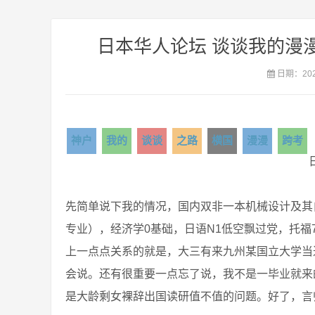
日本华人论坛 谈谈我的漫
日期：2020
神户
我的
谈谈
之路
横国
漫漫
跨考
先简单说下我的情况，国内双非一本机械设计及其
专业），经济学0基础，日语N1低空飘过党，托福
上一点点关系的就是，大三有来九州某国立大学当
会说。还有很重要一点忘了说，我不是一毕业就来
是大龄剩女裸辞出国读研值不值的问题。好了，言