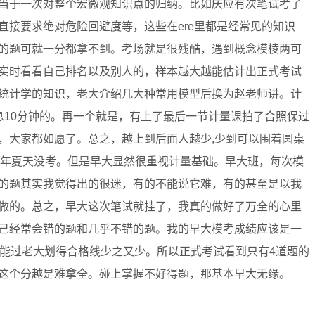
当于一次对整个宏微观知识点的归纳。比如庆应有次笔试考了
直接要求绝对危险回避度等，这些在ere里都是经常见的知识
的题可就一分都拿不到。考场就是很残酷，遇到概念模棱两可
实时看看自己排名以及别人的，样本越大越能估计出正式考试
统计学的知识，老大介绍几大种常用模型后换为赵老师讲。计
息10分钟的。再一个就是，有上了最后一节计量课拍了合照保过
，大家都如愿了。总之，越上到后面人越少,少到可以围着圆桌
然同年夏天没考。但是早大显然很重视计量基础。早大班，每次模
的题其实我觉得出的很迷，有的不能说它难，有的甚至是以我
做的。总之，早大这次笔试就挂了，我真的做好了万全的心里
己经常会错的题和几乎不错的题。我的早大模考成绩应该是一
我能过老大划得合格线少之又少。所以正式考试看到只有4道题的
这个分越是难拿全。碰上掌握不好得题，那基本早大无缘。