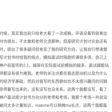
时候，其实我出前只给老大看了一次成稿，评语没看到就寄出
时也很怂，不太敢和老师交流那种。但是研究计划讨论会还有
时，提出了很多疑问但肯定了我的研究方向，让我自行想清楚
写计划书时给我的指点，模拟面试时陪跑听课很多场，自己上
神户前面完的2.1，越是在实际面试前模拟的越多，面试越能站
师都没有很为难我。老师的关注点都在我志愿动机以及为什么
的经济学基础，然后对我写的东西貌似也不太感兴趣问的问题
导师要写出来的，没有没写也没关系。这两个我都没写，看了
神户面试按计划书方向分的老师和考场，我那个考场一共就没
问太多计量知识，matome可以稍微ma长点，这两个我都面