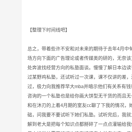
【整理下时间线吧】
总之，带着些许不安和对未来的期待于去年4月中
场方向下面的广告理论或者传媒类的研的，无奈该
处奔波找经营方向的私塾面谈。慢慢了解日本边读
过某野鸡私塾，还试听过一次课，课不仅讲的差，
过，极力向我推荐早大mba并暗示他们有关系有
咨询的一个私塾也是给你画大饼型无干货的而且无
和在沐刃的上着4月期的室友cc聊了下我的情况
础，问我要不要试听下她们私塾。试听完后，我就
解到老大是把每个知识点都掰碎了一点点灌输给我