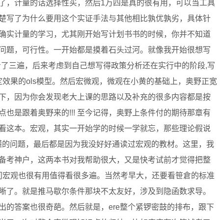
了，计量的话选择性买，然后1万四是真的很有用，可以当工具
楚写了为什么要用这个实证手法与其他相比孰优孰劣，具体针
确实计量的学习，尤其刚开始写计划书书的时候，你并不知道
问题，可行性。一开始都是摸着石头过河。就像我开始很想写
一章节看了三遍，后来考虑到自己想写得政策分析还在实行中的阶段,写
定效果的ols模型。然后宏微观，微观在小黄的基础上，奥野正宽
下，因为你会发现老大上课的思路以及补充的很多内容都是按
也是跟着奥野来的!!! 至今记得，奥野上条件付的期待那章有
看这本。宏观，其实一开始学的时候一学就忘，那些理论假说
弄懂的问题，最后都是因为我没好好通读过宏观的教材。这里，我
备考神户，这两本书对我帮助很大，又是快考试前才觉得把整
去问宏观也很有用值得看很多遍。当然考早大，还要看笹倉的标准
晰了。就是推马歇尔条件那块不太友好，涉及到隐函数求导。
出的答案也很奇葩。然后就是，ere整个紧锣密鼓的排布，跟下