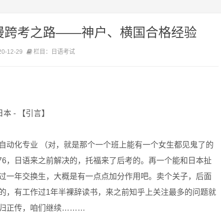
漫跨考之路——神户、横国合格经验
-12-29
栏目：日语考试
日本 - 【引言】
自动化专业 （对，就是那个一个班上能有一个女生都见鬼了的
76，日语来之前解决的，托福来了后考的。再一个能和日本扯
过一年交换生，大概是有一点点加分作用吧。卖个关子，后面
的，有工作过1年半裸辞读书，来之前知乎上关注最多的问题就
归正传，咱们继续………