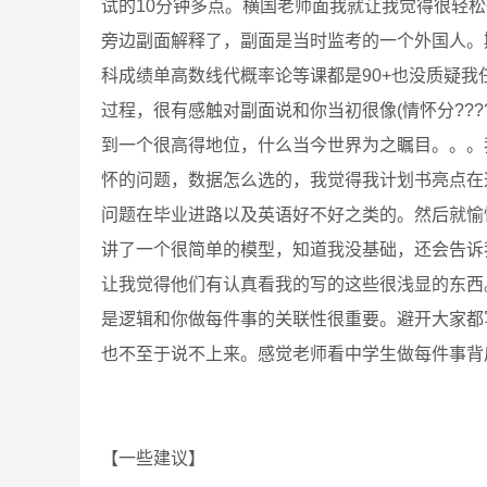
试的10分钟多点。横国老师面我就让我觉得很轻
旁边副面解释了，副面是当时监考的一个外国人。
科成绩单高数线代概率论等课都是90+也没质疑
过程，很有感触对副面说和你当初很像(情怀分??
到一个很高得地位，什么当今世界为之瞩目。。。
怀的问题，数据怎么选的，我觉得我计划书亮点在
问题在毕业进路以及英语好不好之类的。然后就愉
讲了一个很简单的模型，知道我没基础，还会告诉
让我觉得他们有认真看我的写的这些很浅显的东西
是逻辑和你做每件事的关联性很重要。避开大家都
也不至于说不上来。感觉老师看中学生做每件事背
【一些建议】