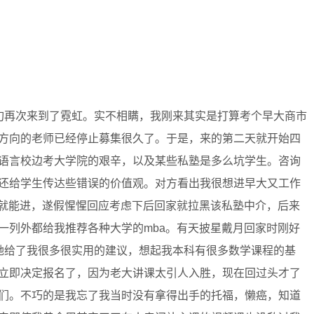
旬再次来到了霓虹。实不相瞒，我刚来其实是打算考个早大商市
方向的老师已经停止募集很久了。于是，来的第二天就开始四
语言校边考大学院的艰辛，以及某些私塾是多么坑学生。咨询
还给学生传达些错误的价值观。对方看出我很想进早大又工作
钱就能进，遂假惺惺回应考虑下后回家就拉黑该私塾中介，后来
一列外都给我推荐各种大学的mba。有天披星戴月回家时刚好
，她给了我很多很实用的建议，想起我本科有很多数学课程的基
立即决定报名了，因为老大讲课太引人入胜，现在回过头才了
们。不巧的是我忘了我当时没有拿得出手的托福，懒癌，知道