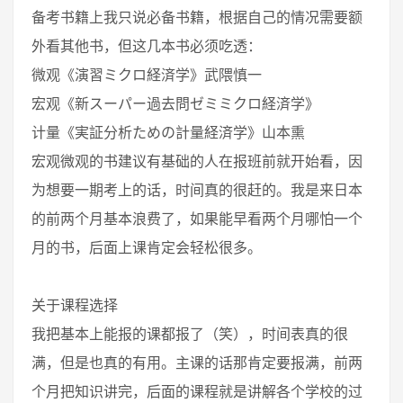
备考书籍上我只说必备书籍，根据自己的情况需要额
外看其他书，但这几本书必须吃透：
微观《演習ミクロ経済学》武隈慎一
宏观《新スーパー過去問ゼミミクロ経済学》
计量《実証分析ための計量経済学》山本熏
宏观微观的书建议有基础的人在报班前就开始看，因
为想要一期考上的话，时间真的很赶的。我是来日本
的前两个月基本浪费了，如果能早看两个月哪怕一个
月的书，后面上课肯定会轻松很多。
关于课程选择
我把基本上能报的课都报了（笑），时间表真的很
满，但是也真的有用。主课的话那肯定要报满，前两
个月把知识讲完，后面的课程就是讲解各个学校的过