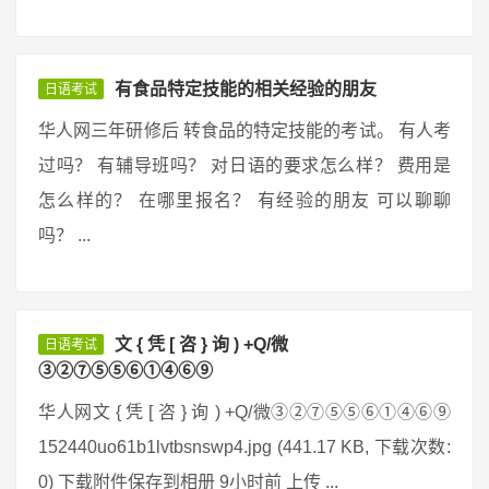
有食品特定技能的相关经验的朋友
日语考试
华人网三年研修后 转食品的特定技能的考试。 有人考
过吗？ 有辅导班吗？ 对日语的要求怎么样？ 费用是
怎么样的？ 在哪里报名？ 有经验的朋友 可以聊聊
吗？ ...
文 { 凭 [ 咨 } 询 ) +Q/微
日语考试
③②⑦⑤⑤⑥①④⑥⑨
华人网文 { 凭 [ 咨 } 询 ) +Q/微③②⑦⑤⑤⑥①④⑥⑨
152440uo61b1lvtbsnswp4.jpg (441.17 KB, 下载次数:
0) 下载附件保存到相册 9小时前 上传 ...