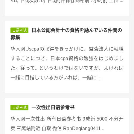
KB, 下载次数: 0) 下载附件保存到相册 7小时前 上传 ...
日本公認会計士の資格を励んでいる仲間の
日语考试
募集
华人网Uscpaの取得をきっかけに、監査法人に就職
することにつき、日本cpa資格の勉強をはじめまし
た。従って...というわけではないですが、よければ
一緒に目指している方がいれば、一緒に ...
一次性出日语参考书
日语考试
华人网一次性出 所有日语参考书 9成新 5000 不分开
卖 三鹰站附近 自取 微信 RanDeqiang0411 ...