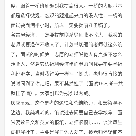
度，跟着一桥班刷题对我提高很大。一桥的大题基本
都是选择微观，宏观的题难起来真的没人性，一桥的
面试要面满半小时，所以一定要提前准备稿子。
名古屋经济：一定要提前联系导师收不收人！我报的
老师就要退休不收人了，计划书切题的老师就这么没
了，面试的时候第二志愿的老师说他人有点多不怎么
想收人，然后旁边福利经济学的老师问我要不要学福
利经济学，当时我智障一样摇了摇头，老师很直接的
说时间到了你走吧，果不其然挂了（面试18人考一共
就挂了俩）。大家引以为戒引以为戒。
庆应mba：这个是考的逻辑和总结能力，和宏微观不
沾边，我纯裸考的。笔试过去问要自己去学校拿，面
试要读日文和英文的报纸，老师很優しい，谈笑风生
间把我挂了，主要是我日语太差了，被老师怀疑能不