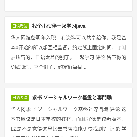
找个小伙伴一起学习java
日语考试
华人网准备明年入职，有资料可以共享给你，我是基
本0开始的所以想互相监督，约定线上固定时间，守时
素质高的，日语太差的别了，一起学习 评论 留下你的
V我加你。举个例子，约定好每周 ...
求书 ソーシャルワーク基盤と専門職
日语考试
华人网求书 ソーシャルワーク基盤と専門職 评论 这
本书应该是日本学校的教材，而且好像是较新版本，
LZ是不是觉得这里比去书店找能更快找到？ 评论 学