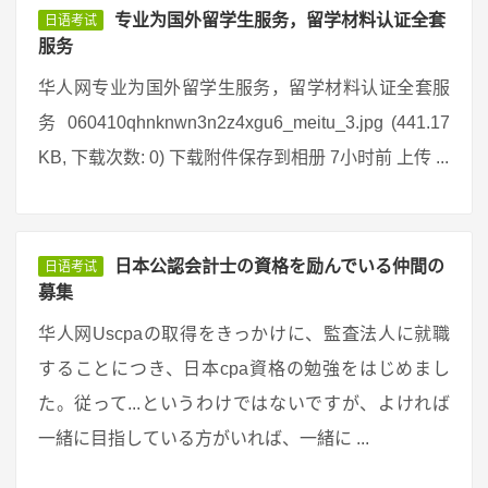
专业为国外留学生服务，留学材料认证全套
日语考试
服务
华人网专业为国外留学生服务，留学材料认证全套服
务 060410qhnknwn3n2z4xgu6_meitu_3.jpg (441.17
KB, 下载次数: 0) 下载附件保存到相册 7小时前 上传 ...
日本公認会計士の資格を励んでいる仲間の
日语考试
募集
华人网Uscpaの取得をきっかけに、監査法人に就職
することにつき、日本cpa資格の勉強をはじめまし
た。従って...というわけではないですが、よければ
一緒に目指している方がいれば、一緒に ...