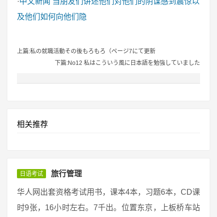
·
中文新闻
当朋友们讲述他们对他们的阴谋感到震惊以
及他们如何向他们隐
上篇:私の就職活動その後もろもろ（ページ7にて更新
下篇:No12 私はこういう風に日本語を勉強していました
相关推荐
旅行管理
日语考试
华人网出套资格考试用书，课本4本，习题6本，CD课
时9张，16小时左右。7千出。位置东京，上板桥车站