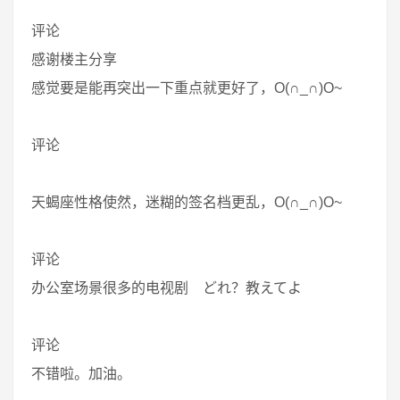
评论
感谢楼主分享
感觉要是能再突出一下重点就更好了，O(∩_∩)O~
评论
天蝎座性格使然，迷糊的签名档更乱，O(∩_∩)O~
评论
办公室场景很多的电视剧 どれ？教えてよ
评论
不错啦。加油。