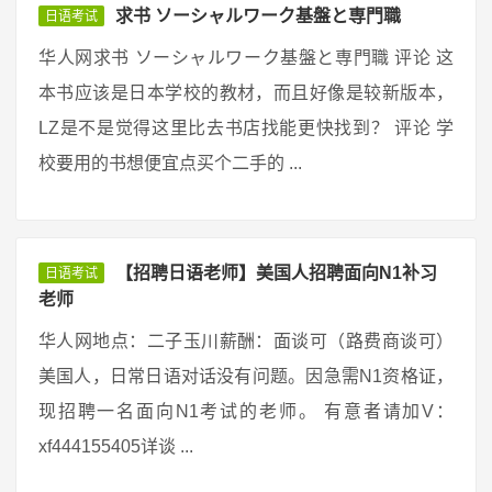
求书 ソーシャルワーク基盤と専門職
日语考试
华人网求书 ソーシャルワーク基盤と専門職 评论 这
本书应该是日本学校的教材，而且好像是较新版本，
LZ是不是觉得这里比去书店找能更快找到？ 评论 学
校要用的书想便宜点买个二手的 ...
【招聘日语老师】美国人招聘面向N1补习
日语考试
老师
华人网地点：二子玉川薪酬：面谈可（路费商谈可）
美国人，日常日语对话没有问题。因急需N1资格证，
现招聘一名面向N1考试的老师。 有意者请加V：
xf444155405详谈 ...