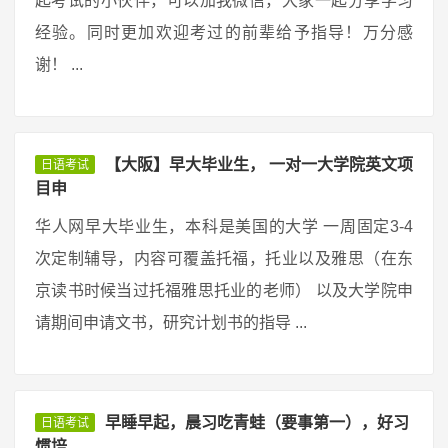
起考试的小伙伴，可以加我微信，大家一起分享学习
经验。同时更加欢迎考过的前辈给予指导！万分感
谢！ ...
【大阪】早大毕业生， 一对一大学院英文项
日语考试
目申
华人网早大毕业生，本科是美国的大学 一周固定3-4
次定制辅导，内容可覆盖托福，托业以及雅思（在东
京读书时候当过托福雅思托业的老师） 以及大学院申
请期间申请文书，研究计划书的指导 ...
早睡早起，晨习吃青蛙（要事第一），好习
日语考试
惯培