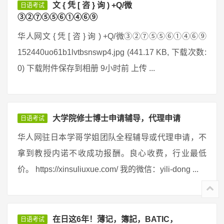
文 { 凭 [ 咨 } 询 ) +Q/微
日语考试
③②⑦⑤⑤⑥①④⑥⑨
华人网文 { 凭 [ 咨 } 询 ) +Q/微③②⑦⑤⑤⑥①④⑥⑨
152440uo61b1lvtbsnswp4.jpg (441.17 KB, 下载次数:
0) 下载附件保存到相册 9小时前 上传 ...
大学院修士博士申请辅导，代理申请
日语考试
华人网驻日本学哥学姐团队全程辅导或代理申请，不
拿到教授内诺不收成功报酬。良心收费，行业最低
价。 https://xinsuliuxue.com/ 我的微信：yili-dong ...
在日这6年！薄记，簿記，BATIC，
日语考试