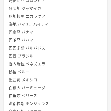
哥伦比亚 コロンビア
牙买加 ジャマイカ
尼加拉瓜 ニカラグア
海地 ハイチ、ハイティ
巴拿马 パナマ
巴哈马 バハマ
巴巴多斯 バルバドス
巴西 ブラジル
委内瑞拉 ベネズエラ
秘鲁 ペルー
墨西哥 メキシコ
百慕大 バーミューダ
伯里兹 ベリース
洪都拉斯 ホンジュラス