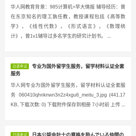
华人网教育背景：985计算机+早大情报 辅导经历：曾
在东京知名的理工孰任教，教授课程包括《高等数
学》，《线性代数》，《形式语言》，《数理统
计》，曾1v1辅导过多名学生的研究计划书。 ...
专业为国外留学生服务，留学材料认证全套
日语考试
服务
华人网专业为国外留学生服务，留学材料认证全套服
务 060410qhnknwn3n2z4xgu6_meitu_3.jpg (441.17
KB, 下载次数: 0) 下载附件保存到相册 7小时前 上传 ...
日本公認会計士の資格を励んでいる仲間の
日语考试