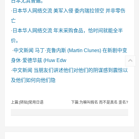
日本尤其普遍。
·
日本华人网络交流
美军入侵 委内瑞拉领空 并非零伤
亡
·
日本华人网络交流
年末采购食品，恰时间就能全半
价。
·
中文新闻
马丁·克鲁内斯 (Martin Clunes) 在新剧中变
身休·爱德华兹 (Huw Edw
·
中文新闻
当朋友们讲述他们对他们的阴谋感到震惊以
及他们如何向他们隐
上篇:[转贴]常用日语
下篇:为嘛叫假名 而不是真名 歪名?