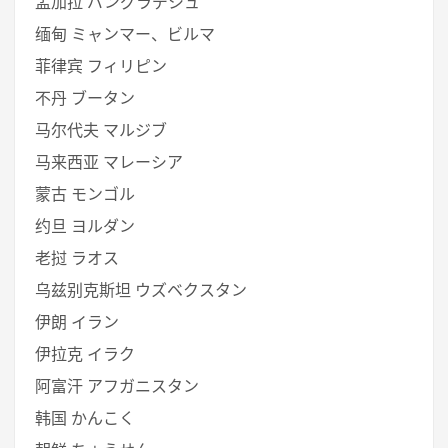
孟加拉 バングラデシュ
缅甸 ミャンマー、ビルマ
菲律宾 フィリピン
不丹 ブータン
马尔代夫 マルジブ
马来西亚 マレーシア
蒙古 モンゴル
约旦 ヨルダン
老挝 ラオス
乌兹别克斯坦 ウズベクスタン
伊朗 イラン
伊拉克 イラク
阿富汗 アフガニスタン
韩国 かんこく