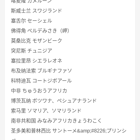
喀麦隆 カメルーン
斯威士兰 スワジランド
塞舌尔 セーシェル
佛得角 ペルデみさき（岬）
莫桑比克 モザンビーク
突尼斯 チュニジア
塞拉里昂 シエラレオネ
布及纳法索 ブルギナファソ
科特迪瓦 コートジボアール
中非 ちゅうおうアフリカ
博茨瓦纳 ボツワナ、ペシュアナランド
索马里 ソマリア、ソマリランド
南非共和国 みなみアフリカきょうわこく
圣多美和普林西比 サントーメ&amp;#8226;プリンシ