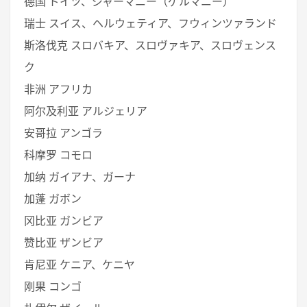
德国 ドイツ、ジャーマニー（ゲルマニー）
瑞士 スイス、ヘルウェティア、フウィンツァランド
斯洛伐克 スロバキア、スロヴァキア、スロヴェンス
ク
非洲 アフリカ
阿尔及利亚 アルジェリア
安哥拉 アンゴラ
科摩罗 コモロ
加纳 ガイアナ、ガーナ
加蓬 ガボン
冈比亚 ガンビア
赞比亚 ザンビア
肯尼亚 ケニア、ケニヤ
刚果 コンゴ