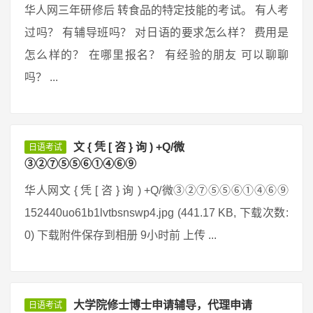
华人网三年研修后 转食品的特定技能的考试。 有人考
过吗？ 有辅导班吗？ 对日语的要求怎么样？ 费用是
怎么样的？ 在哪里报名？ 有经验的朋友 可以聊聊
吗？ ...
文 { 凭 [ 咨 } 询 ) +Q/微
日语考试
③②⑦⑤⑤⑥①④⑥⑨
华人网文 { 凭 [ 咨 } 询 ) +Q/微③②⑦⑤⑤⑥①④⑥⑨
152440uo61b1lvtbsnswp4.jpg (441.17 KB, 下载次数:
0) 下载附件保存到相册 9小时前 上传 ...
大学院修士博士申请辅导，代理申请
日语考试