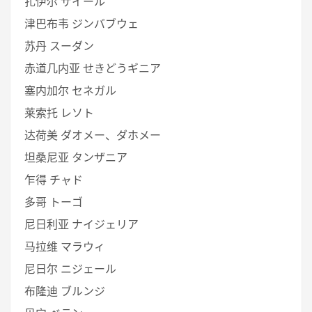
扎伊尔 ザイール
津巴布韦 ジンバブウェ
苏丹 スーダン
赤道几内亚 せきどうギニア
塞内加尔 セネガル
莱索托 レソト
达荷美 ダオメー、ダホメー
坦桑尼亚 タンザニア
乍得 チャド
多哥 トーゴ
尼日利亚 ナイジェリア
马拉维 マラウィ
尼日尔 ニジェール
布隆迪 ブルンジ