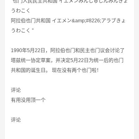
“也门人民民主共和国 イエメンみんしゅじんみんきょ
うわこく
阿拉伯也门共和国 イエメン&amp;#8226;アラブきょ
うわこく ”
1990年5月22日，阿拉伯也门和民主也门议会讨论了
塔兹统一协定草案，并决定5月22日为统一后的也门
共和国的诞生日。 现在没有两个也门啦！
评论
有用没用顶一个
评论