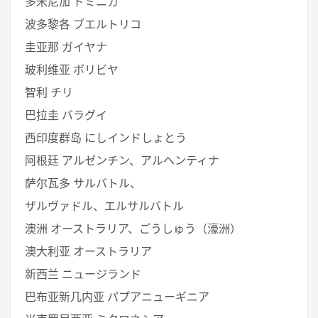
多米尼加 ドミニカ
波多黎各 ブエルトリコ
圭亚那 ガイヤナ
玻利维亚 ボリビヤ
智利 チリ
巴拉圭 バラグイ
西印度群岛 にしインドしょとう
阿根廷 アルゼンチン、アルヘンティナ
萨尔瓦多 サルバトル、
ザルヴァドル、エルサルバトル
澳洲 オーストラリア、ごうしゅう（濠洲）
澳大利亚 オーストラリア
新西兰 ニュージランド
巴布亚新几内亚 パプアニューギニア