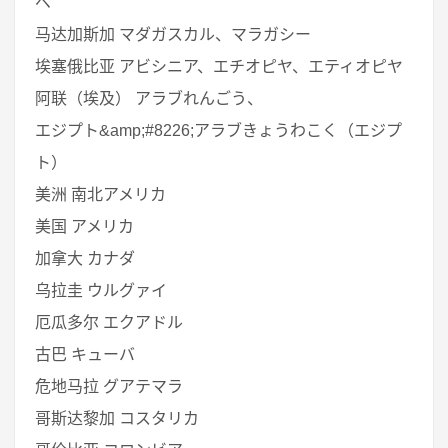
ペ
马达加斯加 マダガスカル、マラガシー
埃塞俄比亚 アビシニア、エチオピヤ、エティオピヤ
阿联（埃及） アラブれんごう、
エジプト&amp;#8226;アラブきょうわこく（エジプ
ト）
美洲 南北アメリカ
美国 アメリカ
加拿大 カナダ
乌拉圭 ウルグァイ
厄瓜多尔 エクアドル
古巴 キューバ
危地马拉 グアテマラ
哥斯达黎加 コスタリカ