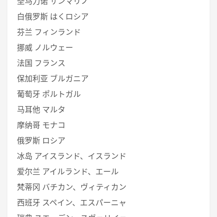
圣马力诺 サンマリノ
白俄罗斯 はくロシア
芬兰 フィンランド
挪威 ノルウェー
法国 フランス
保加利亚 ブルガニア
葡萄牙 ポルトガル
马耳他 マルタ
摩纳哥 モナコ
俄罗斯 ロシア
冰岛 アイスランド、イスランド
爱尔兰 アイルランド、エール
梵蒂冈 バチカン、ヴィティカン
西班牙 スペイン、エスパーニャ