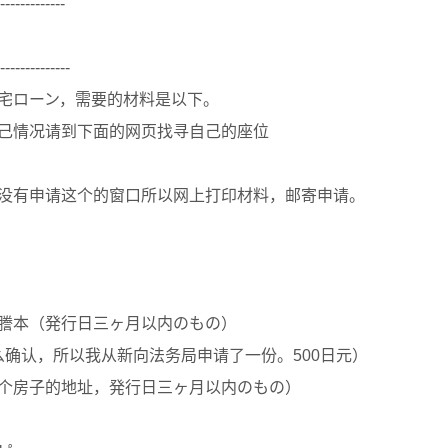
-------------
--------------
宅ローン，需要的材料是以下。
己情况请到下面的网页找寻自己的座位
没有申请这个的窗口所以网上打印材料，邮寄申请。
謄本（発行日三ヶ月以内のもの）
认，所以我从新向法务局申请了一份。500日元）
个房子的地址，発行日三ヶ月以内のもの）