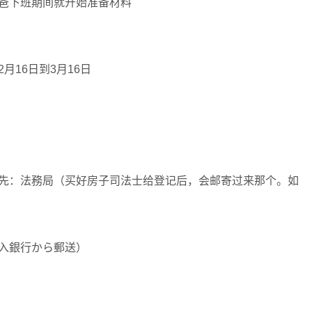
爸下班期间就开始准备材料
16日到3月16日
先：法務局（买好房子司法士给登记后，会邮寄过来那个。如
入銀行から郵送）