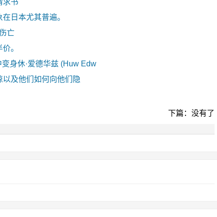
请求书
象在日本尤其普遍。
零伤亡
半价。
剧中变身休·爱德华兹 (Huw Edw
惊以及他们如何向他们隐
下篇：没有了