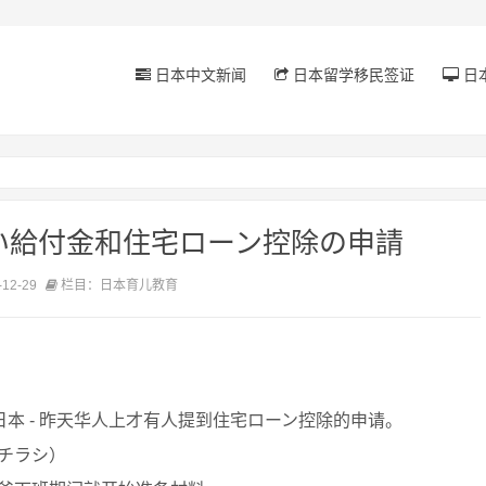
日本中文新闻
日本留学移民签证
日
い給付金和住宅ローン控除の申請
12-29
栏目：日本育儿教育
日本 - 昨天华人上才有人提到住宅ローン控除的申请。
チラシ）