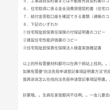
５．工事請負契約書または不動産売買契約書のコ
６．住宅取得に係る金全消費貸借契約書（住宅ロ
７．給付金受取口座を確認できる書類（通帳のコ
８．下記のいずれか
①住宅瑕玼担保責任保険の付保証明書のコピー
②建設住宅性能評価書のコピー
③住宅瑕玼担保責任保険法人検査実施確認書
以上的所有需要材料都可以在两个网站上找到。。
如果有需要”向法务局申请登記事項証明書方法”的
我再说说怎么在线向法务局申请登記事項証明書。
好累哦。。生病在家我都闲不住啊。。一会儿要去