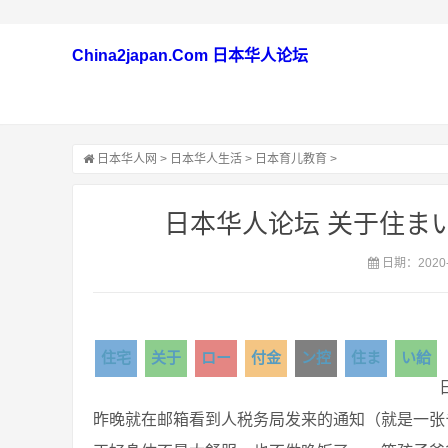
China2japan.Com 日本华人论坛
日本华人网
>
日本华人生活
>
日本育儿教育
>
日本华人论坛 关于住ま
日期：2020-
住宅
关于
ロー
付金
ン控
住ま
い給
昨晚就在邮箱看到人税务局发来的通知（就是一张