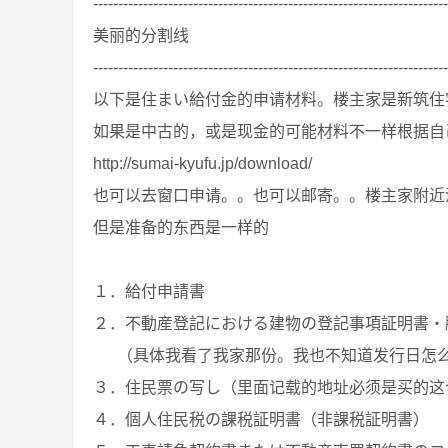
-----------------------------------------------------------------------
美丽的分割线
-----------------------------------------------------------------------
以下是住まい給付金的申请材料。楼主家是新筑住
如果是中古的，或是现金的可能材料不一样根据自
http://sumai-kyufu.jp/download/
也可以去窗口申请。。也可以邮寄。。楼主家附近
但是准备的东西是一样的
１．給付申請書
２．不動産登記における建物の登記事項証明書・
（具体我看了我家那份。我也不知道发行日怎么确
３．住民票の写し（里面记载的地址必须是买的这
４．個人住民税の課税証明書（非課税証明書）