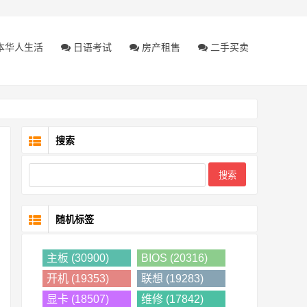
本华人生活
日语考试
房产租售
二手买卖
搜索
随机标签
主板 (30900)
BIOS (20316)
开机 (19353)
联想 (19283)
显卡 (18507)
维修 (17842)