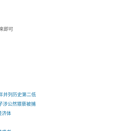
来即可
去年并列历史第二低
子涉公然猥亵被捕
经济体