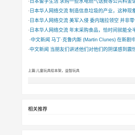
·
日本留学生活
求购一些水电燃气话费等公共料金
·
日本华人网络交流
制造信息垃圾的产业，这种现
·
日本华人网络交流
美军入侵 委内瑞拉领空 并非
·
日本华人网络交流
年末采购食品，恰时间就能全
·
中文新闻
马丁·克鲁内斯 (Martin Clunes) 在新
·
中文新闻
当朋友们讲述他们对他们的阴谋感到震
上篇:儿童玩具绘本架，益智玩具
相关推荐