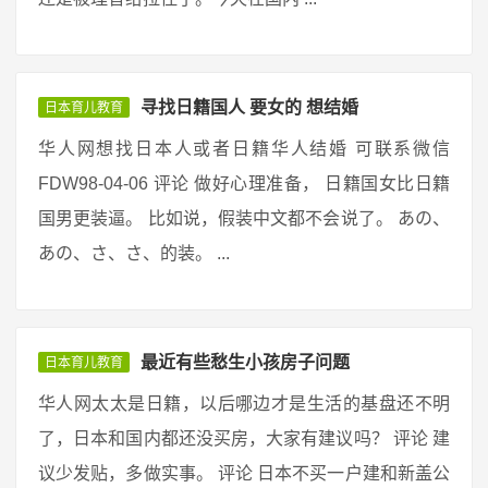
寻找日籍国人 要女的 想结婚
日本育儿教育
华人网想找日本人或者日籍华人结婚 可联系微信
FDW98-04-06 评论 做好心理准备， 日籍国女比日籍
国男更装逼。 比如说，假装中文都不会说了。 あの、
あの、さ、さ、的装。 ...
最近有些愁生小孩房子问题
日本育儿教育
华人网太太是日籍，以后哪边才是生活的基盘还不明
了，日本和国内都还没买房，大家有建议吗？ 评论 建
议少发贴，多做实事。 评论 日本不买一户建和新盖公