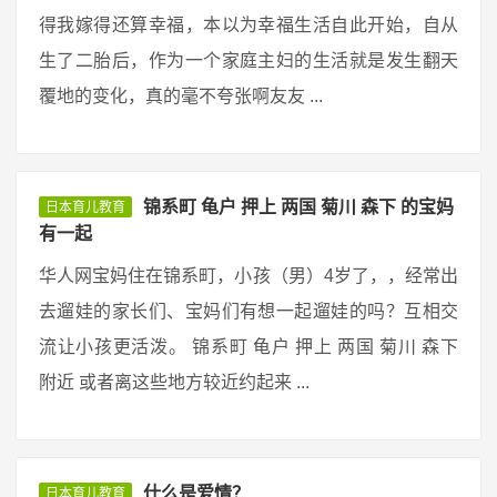
得我嫁得还算幸福，本以为幸福生活自此开始，自从
生了二胎后，作为一个家庭主妇的生活就是发生翻天
覆地的变化，真的毫不夸张啊友友 ...
锦系町 龟户 押上 两国 菊川 森下 的宝妈
日本育儿教育
有一起
华人网宝妈住在锦系町，小孩（男）4岁了，，经常出
去遛娃的家长们、宝妈们有想一起遛娃的吗？互相交
流让小孩更活泼。 锦系町 龟户 押上 两国 菊川 森下
附近 或者离这些地方较近约起来 ...
什么是爱情？
日本育儿教育