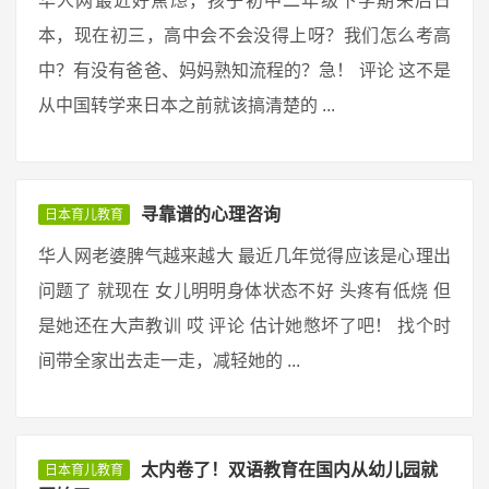
华人网最近好焦虑，孩子初中二年级下学期来后日
本，现在初三，高中会不会没得上呀？我们怎么考高
中？有没有爸爸、妈妈熟知流程的？急！ 评论 这不是
从中国转学来日本之前就该搞清楚的 ...
寻靠谱的心理咨询
日本育儿教育
华人网老婆脾气越来越大 最近几年觉得应该是心理出
问题了 就现在 女儿明明身体状态不好 头疼有低烧 但
是她还在大声教训 哎 评论 估计她憋坏了吧！ 找个时
间带全家出去走一走，减轻她的 ...
太内卷了！双语教育在国内从幼儿园就
日本育儿教育