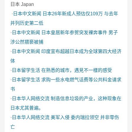
日本 Japan
·
日本中文新闻
日本26年新成人预估仅109万 与去年
并列历史第二低
·
日本中文新闻
日本皇居新年参贺突发裸奔事件 男子
涉公然猥亵被捕
·
日本中文新闻
印度宣布超越日本成为全球第四大经济
体
·
日本留学生活
在熟悉的城市，遇見不一樣的感受
·
日本留学生活
求购一些水电燃气话费等公共料金请求
书
·
日本华人网络交流
制造信息垃圾的产业，这种现象在
日本尤其普遍。
·
日本华人网络交流
美军入侵 委内瑞拉领空 并非零伤
亡