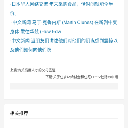
·
日本华人网络交流
年末采购食品，恰时间就能全半
价。
·
中文新闻
马丁·克鲁内斯 (Martin Clunes) 在新剧中变
身休·爱德华兹 (Huw Edw
·
中文新闻
当朋友们讲述他们对他们的阴谋感到震惊以
及他们如何向他们隐
上篇:有关高度人才的父母签证
下篇:关于住まい給付金和住宅ローン控除の申請
相关推荐