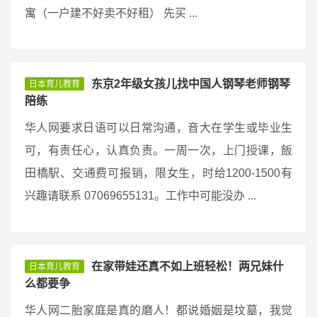
寓（一户建不好卖不好租） 先买 ...
东京2年级女孩儿找中国人钢琴老师钢琴
日本育儿教育
陪练
华人网要求日语可以日常沟通，音大在学生或毕业生
可，有责任心，认真负责。一周一次，上门授课，飯
田橋駅、交通费可报销，限女生，时给1200-1500有
兴趣请联系 07069655131。工作中可能没办 ...
在家带娃还真不如上班轻松！两兄妹什
日本育儿教育
么都要争
华人网二胎家庭是真的磨人！都说婚姻是坟墓，我觉