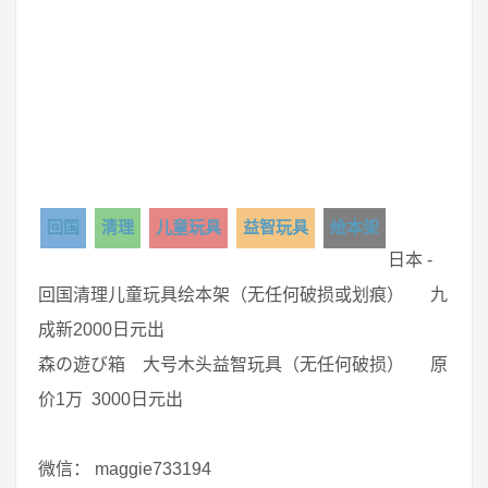
回国
清理
儿童玩具
益智玩具
绘本架
日本 -
回国清理儿童玩具绘本架（无任何破损或划痕） 九
成新2000日元出
森の遊び箱 大号木头益智玩具（无任何破损） 原
价1万 3000日元出
微信： maggie733194