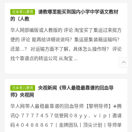
请教哪里能买到国内小学中学语文教材
日本育儿教育
的（人教
华人网部编版或人教版的 评论 淘宝买了集运过来挺方
便的 评论 能再给详细说说吗？集运是集装箱运输吗？
还是…？ 对运输方面不了解，具体怎么操作呀？ 评论
找个靠谱点的转运公司 从淘宝 ...
央视新闻《带人最稳最靠谱的回血导
日本育儿教育
师》央视网
华人网带人最稳最靠谱的回血导师【黎明导师】➕腾
讯Q·７７７７４５７信誉网０８ｙｙ．ｖｉｐ丨邀请
码４０４８８８６７丨金牌团队丨顶尖计划丨导师单