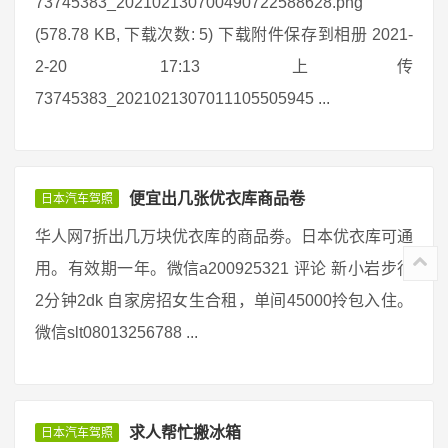
73745383_202102130700490722588628.png
(578.78 KB, 下载次数: 5) 下载附件保存到相册 2021-
2-20 17:13 上传
73745383_2021021307011105505945 ...
便宜出几张优衣库商品卷
日本汽车驾照
华人网7折出几万块优衣库的商品劵。日本优衣库可通
用。有效期一年。微信a200925321 评论 新小岩步行
2分钟2dk 自家房招女生合租，单间45000拎包入住。
微信slt08013256788 ...
求人帮忙搬冰箱
日本汽车驾照