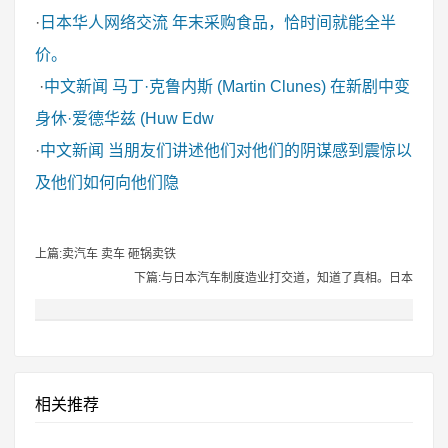
·
日本华人网络交流
年末采购食品，恰时间就能全半
价。
·
中文新闻
马丁·克鲁内斯 (Martin Clunes) 在新剧中变
身休·爱德华兹 (Huw Edw
·
中文新闻
当朋友们讲述他们对他们的阴谋感到震惊以
及他们如何向他们隐
上篇:卖汽车 卖车 砸锅卖铁
下篇:与日本汽车制度造业打交道，知道了真相。日本
相关推荐