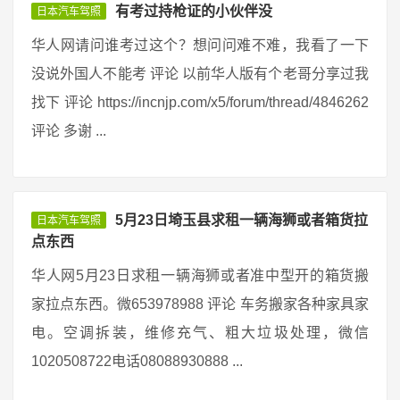
有考过持枪证的小伙伴没
日本汽车驾照
华人网请问谁考过这个？想问问难不难，我看了一下
没说外国人不能考 评论 以前华人版有个老哥分享过我
找下 评论 https://incnjp.com/x5/forum/thread/4846262
评论 多谢 ...
5月23日埼玉县求租一辆海狮或者箱货拉
日本汽车驾照
点东西
华人网5月23日求租一辆海狮或者准中型开的箱货搬
家拉点东西。微653978988 评论 车务搬家各种家具家
电。空调拆装，维修充气、粗大垃圾处理，微信
1020508722电话08088930888 ...