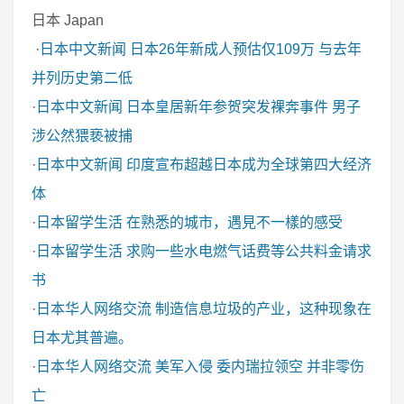
日本 Japan
·
日本中文新闻
日本26年新成人预估仅109万 与去年
并列历史第二低
·
日本中文新闻
日本皇居新年参贺突发裸奔事件 男子
涉公然猥亵被捕
·
日本中文新闻
印度宣布超越日本成为全球第四大经济
体
·
日本留学生活
在熟悉的城市，遇見不一樣的感受
·
日本留学生活
求购一些水电燃气话费等公共料金请求
书
·
日本华人网络交流
制造信息垃圾的产业，这种现象在
日本尤其普遍。
·
日本华人网络交流
美军入侵 委内瑞拉领空 并非零伤
亡