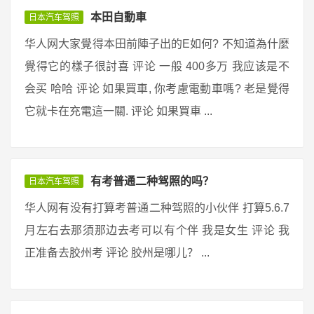
本田自動車
日本汽车驾照
华人网大家覺得本田前陣子出的E如何? 不知道為什麼
覺得它的樣子很討喜 评论 一般 400多万 我应该是不
会买 哈哈 评论 如果買車, 你考慮電動車嗎? 老是覺得
它就卡在充電這一關. 评论 如果買車 ...
有考普通二种驾照的吗？
日本汽车驾照
华人网有没有打算考普通二种驾照的小伙伴 打算5.6.7
月左右去那須那边去考可以有个伴 我是女生 评论 我
正准备去胶州考 评论 胶州是哪儿？ ...