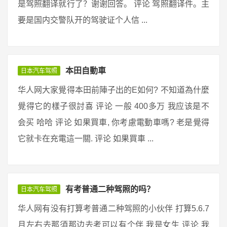
是驾照翻译就行了？谢谢回答。 评论 驾照翻译件。主
要是国内交警队开的驾驶证个人信 ...
本田自動車
日本汽车驾照
华人网大家覺得本田前陣子出的E如何? 不知道為什麼
覺得它的樣子很討喜 评论 一般 400多万 我应该是不
会买 哈哈 评论 如果買車, 你考慮電動車嗎? 老是覺得
它就卡在充電這一關. 评论 如果買車 ...
有考普通二种驾照的吗？
日本汽车驾照
华人网有没有打算考普通二种驾照的小伙伴 打算5.6.7
月左右去那須那边去考可以有个伴 我是女生 评论 我