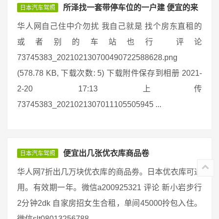
所泽找一套带停车位的一户建 便宜的来
日本汽车驾照
华人网自己住中介勿扰 我自己就是 找个房东直租的
或者别的车站也行 评论
73745383_202102130700490722588628.png
(578.78 KB, 下载次数: 5) 下载附件保存到相册 2021-
2-20 17:13 上传
73745383_2021021307011105505945 ...
便宜出几张优衣库商品卷
日本汽车驾照
华人网7折出几万块优衣库的商品劵。日本优衣库可通
用。有效期一年。微信a200925321 评论 新小岩步行
2分钟2dk 自家房招女生合租，单间45000拎包入住。
微信slt08013256788 ...