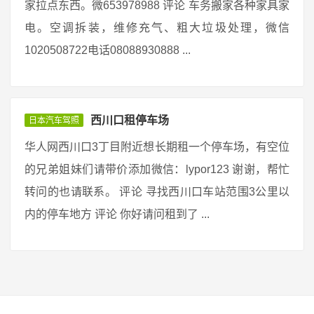
家拉点东西。微653978988 评论 车务搬家各种家具家
电。空调拆装，维修充气、粗大垃圾处理，微信
1020508722电话08088930888 ...
西川口租停车场
日本汽车驾照
华人网西川口3丁目附近想长期租一个停车场，有空位
的兄弟姐妹们请带价添加微信：lypor123 谢谢，帮忙
转问的也请联系。 评论 寻找西川口车站范围3公里以
内的停车地方 评论 你好请问租到了 ...