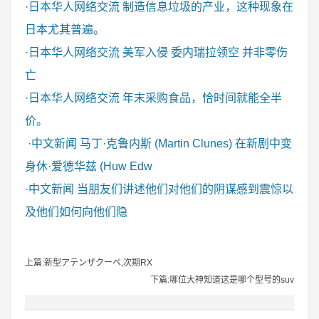
·
日本华人网络交流
制造信息垃圾的产业，这种现象在
日本尤其普遍。
·
日本华人网络交流
美军入侵 委内瑞拉领空 并非零伤
亡
·
日本华人网络交流
年末采购食品，恰时间就能全半
价。
·
中文新闻
马丁·克鲁内斯 (Martin Clunes) 在新剧中变
身休·爱德华兹 (Huw Edw
·
中文新闻
当朋友们讲述他们对他们的阴谋感到震惊以
及他们如何向他们隐
上篇:新型アテンザクーペ,次期RX
下篇:哪位大神知道这是哪个型号的suv