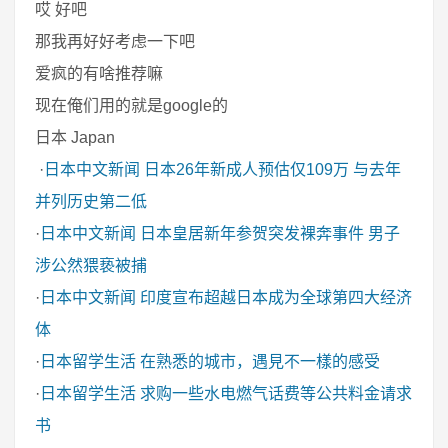
哎 好吧
那我再好好考虑一下吧
爱疯的有啥推荐嘛
现在俺们用的就是google的
日本 Japan
·
日本中文新闻
日本26年新成人预估仅109万 与去年
并列历史第二低
·
日本中文新闻
日本皇居新年参贺突发裸奔事件 男子
涉公然猥亵被捕
·
日本中文新闻
印度宣布超越日本成为全球第四大经济
体
·
日本留学生活
在熟悉的城市，遇見不一樣的感受
·
日本留学生活
求购一些水电燃气话费等公共料金请求
书