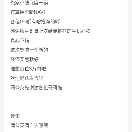
俺家小破飞度一辆
打算装个新NAVI
各位GG们有啥推荐的吖
感谢版主哥哥上次给俺推荐的手机那款
真心不错
这次想装一个新的
经济实惠就好
理想价位3万内吧
欢迎踊跃发言吖
蒲公英先谢谢各位哥哥啦
评论
蒲公英滴自沙嘿嘿