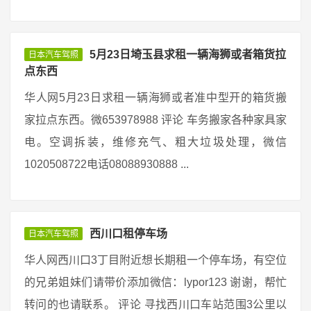
5月23日埼玉县求租一辆海狮或者箱货拉
日本汽车驾照
点东西
华人网5月23日求租一辆海狮或者准中型开的箱货搬
家拉点东西。微653978988 评论 车务搬家各种家具家
电。空调拆装，维修充气、粗大垃圾处理，微信
1020508722电话08088930888 ...
西川口租停车场
日本汽车驾照
华人网西川口3丁目附近想长期租一个停车场，有空位
的兄弟姐妹们请带价添加微信：lypor123 谢谢，帮忙
转问的也请联系。 评论 寻找西川口车站范围3公里以