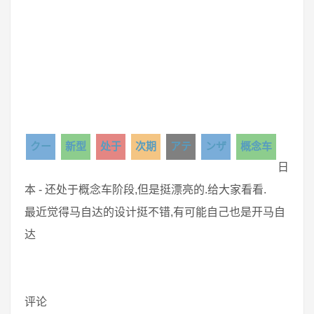
クー
新型
处于
次期
アテ
ンザ
概念车
日
本 - 还处于概念车阶段,但是挺漂亮的.给大家看看.
最近觉得马自达的设计挺不错,有可能自己也是开马自
达
评论