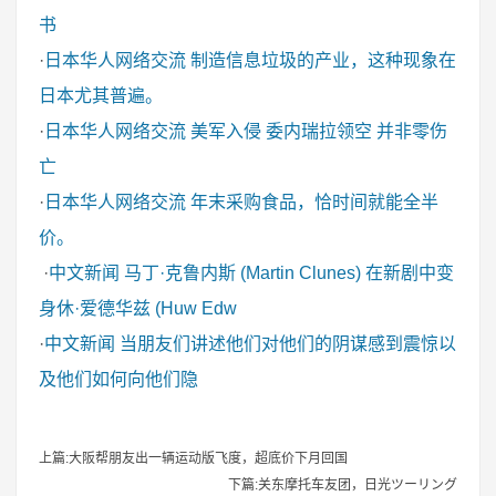
书
·
日本华人网络交流
制造信息垃圾的产业，这种现象在
日本尤其普遍。
·
日本华人网络交流
美军入侵 委内瑞拉领空 并非零伤
亡
·
日本华人网络交流
年末采购食品，恰时间就能全半
价。
·
中文新闻
马丁·克鲁内斯 (Martin Clunes) 在新剧中变
身休·爱德华兹 (Huw Edw
·
中文新闻
当朋友们讲述他们对他们的阴谋感到震惊以
及他们如何向他们隐
上篇:大阪帮朋友出一辆运动版飞度，超底价下月回国
下篇:关东摩托车友团，日光ツーリング