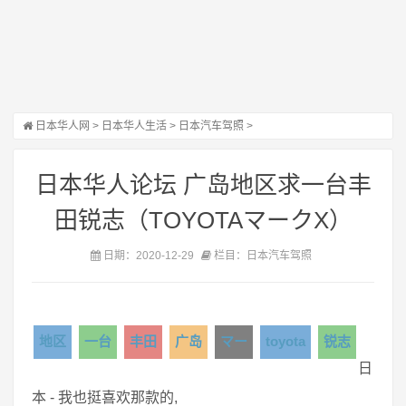
日本华人网
>
日本华人生活
>
日本汽车驾照
>
日本华人论坛 广岛地区求一台丰
田锐志（TOYOTAマークX）
日期：2020-12-29
栏目：日本汽车驾照
地区
一台
丰田
广岛
マー
toyota
锐志
日
本 - 我也挺喜欢那款的,