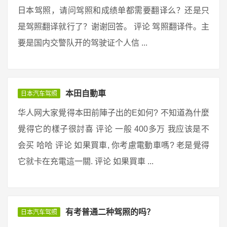
日本驾照，请问驾照和成绩单都需要翻译么？还是只
是驾照翻译就行了？谢谢回答。 评论 驾照翻译件。主
要是国内交警队开的驾驶证个人信 ...
本田自動車
日本汽车驾照
华人网大家覺得本田前陣子出的E如何? 不知道為什麼
覺得它的樣子很討喜 评论 一般 400多万 我应该是不
会买 哈哈 评论 如果買車, 你考慮電動車嗎? 老是覺得
它就卡在充電這一關. 评论 如果買車 ...
有考普通二种驾照的吗？
日本汽车驾照