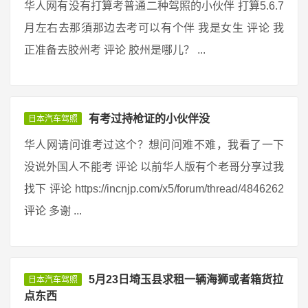
华人网有没有打算考普通二种驾照的小伙伴 打算5.6.7
月左右去那須那边去考可以有个伴 我是女生 评论 我
正准备去胶州考 评论 胶州是哪儿？ ...
有考过持枪证的小伙伴没
日本汽车驾照
华人网请问谁考过这个？想问问难不难，我看了一下
没说外国人不能考 评论 以前华人版有个老哥分享过我
找下 评论 https://incnjp.com/x5/forum/thread/4846262
评论 多谢 ...
5月23日埼玉县求租一辆海狮或者箱货拉
日本汽车驾照
点东西