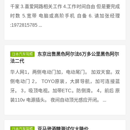
千家 3.喜爱网路相关工作 4.工作时间自由 但是要完成
时数 5.宽带 电脑或高阶手机 自备 6. 请加张经理
:1972815785 ...
东京出售黑色阿尔法6万多公里黑色阿尔
日本汽车驾照
法二代
华人网1，两侧电动门加，电动尾门。 加双天窗。双
侧电动门 2， TOYO原装，大屏导航，加可连接蓝
牙。 3，吸顶电视。加带ETC。防侧滑。 4，前后 原
装110v 电源插头。 夜间自动顶光感应开闭。 ...
亚马逊酒精测试仪大降价
日本汽车驾照