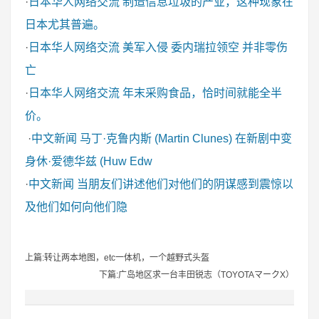
·
日本华人网络交流
制造信息垃圾的产业，这种现象在
日本尤其普遍。
·
日本华人网络交流
美军入侵 委内瑞拉领空 并非零伤
亡
·
日本华人网络交流
年末采购食品，恰时间就能全半
价。
·
中文新闻
马丁·克鲁内斯 (Martin Clunes) 在新剧中变
身休·爱德华兹 (Huw Edw
·
中文新闻
当朋友们讲述他们对他们的阴谋感到震惊以
及他们如何向他们隐
上篇:转让两本地图，etc一体机，一个越野式头盔
下篇:广岛地区求一台丰田锐志（TOYOTAマークX）