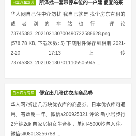
所泽找一套带停车位的一户建 便宜的来
日本汽车驾照
华人网自己住中介勿扰 我自己就是 找个房东直租的
或者别的车站也行 评论
73745383_202102130700490722588628.png
(578.78 KB, 下载次数: 5) 下载附件保存到相册 2021-
2-20 17:13 上传
73745383_2021021307011105505945 ...
便宜出几张优衣库商品卷
日本汽车驾照
华人网7折出几万块优衣库的商品劵。日本优衣库可通
用。有效期一年。微信a200925321 评论 新小岩步行
2分钟2dk 自家房招女生合租，单间45000拎包入住。
微信slt08013256788 ...