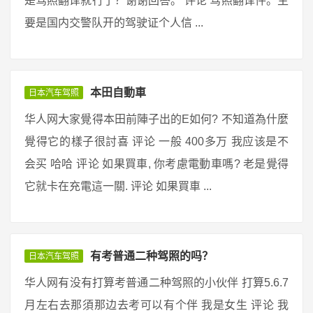
是驾照翻译就行了？谢谢回答。 评论 驾照翻译件。主
要是国内交警队开的驾驶证个人信 ...
本田自動車
日本汽车驾照
华人网大家覺得本田前陣子出的E如何? 不知道為什麼
覺得它的樣子很討喜 评论 一般 400多万 我应该是不
会买 哈哈 评论 如果買車, 你考慮電動車嗎? 老是覺得
它就卡在充電這一關. 评论 如果買車 ...
有考普通二种驾照的吗？
日本汽车驾照
华人网有没有打算考普通二种驾照的小伙伴 打算5.6.7
月左右去那須那边去考可以有个伴 我是女生 评论 我