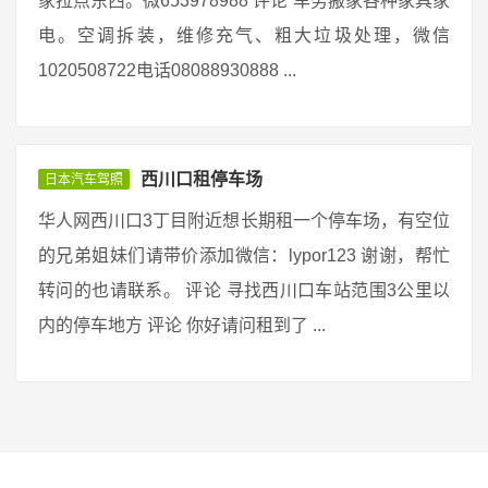
家拉点东西。微653978988 评论 车务搬家各种家具家
电。空调拆装，维修充气、粗大垃圾处理，微信
1020508722电话08088930888 ...
西川口租停车场
日本汽车驾照
华人网西川口3丁目附近想长期租一个停车场，有空位
的兄弟姐妹们请带价添加微信：lypor123 谢谢，帮忙
转问的也请联系。 评论 寻找西川口车站范围3公里以
内的停车地方 评论 你好请问租到了 ...