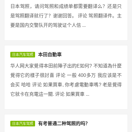
日本驾照，请问驾照和成绩单都需要翻译么？还是只
是驾照翻译就行了？谢谢回答。 评论 驾照翻译件。主
要是国内交警队开的驾驶证个人信 ...
本田自動車
日本汽车驾照
华人网大家覺得本田前陣子出的E如何? 不知道為什麼
覺得它的樣子很討喜 评论 一般 400多万 我应该是不
会买 哈哈 评论 如果買車, 你考慮電動車嗎? 老是覺得
它就卡在充電這一關. 评论 如果買車 ...
有考普通二种驾照的吗？
日本汽车驾照