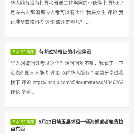
华人网有没有打算考普通二种驾照的小伙伴 打算5.6.7
月左右去那須那边去考可以有个伴 我是女生 评论 我
正准备去胶州考 评论 胶州是哪儿？ ...
有考过持枪证的小伙伴没
日本汽车驾照
华人网请问谁考过这个？想问问难不难，我看了一下
没说外国人不能考 评论 以前华人版有个老哥分享过我
找下 评论 https://incnjp.com/x5/forum/thread/4846262
评论 多谢 ...
5月23日埼玉县求租一辆海狮或者箱货拉
日本汽车驾照
点东西