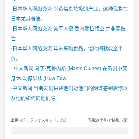
·
日本华人网络交流
制造信息垃圾的产业，这种现象在
日本尤其普遍。
·
日本华人网络交流
美军入侵 委内瑞拉领空 并非零伤
亡
·
日本华人网络交流
年末采购食品，恰时间就能全半
价。
·
中文新闻
马丁·克鲁内斯 (Martin Clunes) 在新剧中变
身休·爱德华兹 (Huw Edw
·
中文新闻
当朋友们讲述他们对他们的阴谋感到震惊以
及他们如何向他们隐
上篇:求车，テリオスキッド，关东
下篇:这个咋样“隐形斗篷”