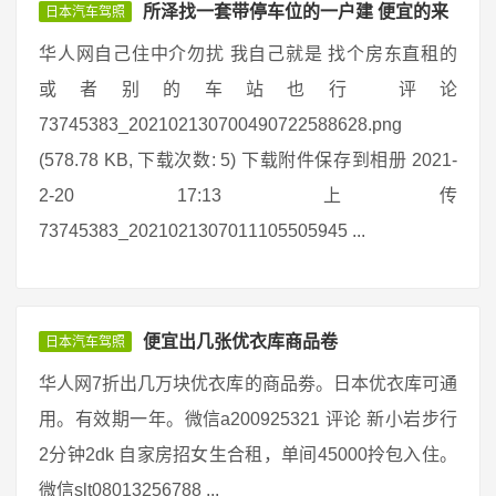
所泽找一套带停车位的一户建 便宜的来
日本汽车驾照
华人网自己住中介勿扰 我自己就是 找个房东直租的
或者别的车站也行 评论
73745383_202102130700490722588628.png
(578.78 KB, 下载次数: 5) 下载附件保存到相册 2021-
2-20 17:13 上传
73745383_2021021307011105505945 ...
便宜出几张优衣库商品卷
日本汽车驾照
华人网7折出几万块优衣库的商品劵。日本优衣库可通
用。有效期一年。微信a200925321 评论 新小岩步行
2分钟2dk 自家房招女生合租，单间45000拎包入住。
微信slt08013256788 ...