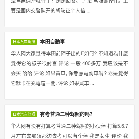
是驾照翻译就行了？谢谢回答。 评论 驾照翻译件。主
要是国内交警队开的驾驶证个人信 ...
本田自動車
日本汽车驾照
华人网大家覺得本田前陣子出的E如何? 不知道為什麼
覺得它的樣子很討喜 评论 一般 400多万 我应该是不
会买 哈哈 评论 如果買車, 你考慮電動車嗎? 老是覺得
它就卡在充電這一關. 评论 如果買車 ...
有考普通二种驾照的吗？
日本汽车驾照
华人网有没有打算考普通二种驾照的小伙伴 打算5.6.7
月左右去那須那边去考可以有个伴 我是女生 评论 我