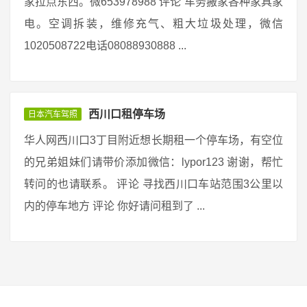
家拉点东西。微653978988 评论 车务搬家各种家具家
电。空调拆装，维修充气、粗大垃圾处理，微信
1020508722电话08088930888 ...
西川口租停车场
日本汽车驾照
华人网西川口3丁目附近想长期租一个停车场，有空位
的兄弟姐妹们请带价添加微信：lypor123 谢谢，帮忙
转问的也请联系。 评论 寻找西川口车站范围3公里以
内的停车地方 评论 你好请问租到了 ...