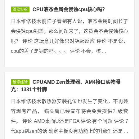
CPU液态金属会侵蚀cpu核心吗？
维修经验
日本维修技术前阵子看到有人说，液态金属时间长了
会侵蚀cpu铜盖，那么问题来了，这货会不会侵蚀核心
呢？ 评论 这玩意儿好像只对铝起反应 评论 不是说，
cpu的盖子是铜的吗。。。 评论 不会，核 ...
CPUAMD Zen处理器、AM4接口实物曝
维修经验
光：1331个针脚
日本维修技术散热器安装孔位也发生了变化，不再兼
容现有产品， 猫头鹰已经宣布将会免费提供升级套
件。 评论 AMD桌面U还是PGA 评论 有个问题 评论 7
代apu到zen的话 确定主板没有功能上的升级？还是 ...