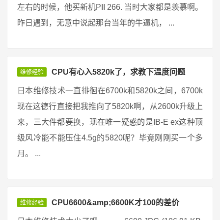
左右的时候，他买新机PII 266. 当时大家都是羡慕啊。
昨日遇到，无意中说起那台当年的牛逼机， ...
CPU有心入5820k了，求教下温度问题
维修经验
日本维修技术一直徘徊在6700k和5820k之间，6700k
现在这德行直接把我推向了5820k啊，从2600k升级上
来，三大件都要换，现在唯一疑惑的是IB-E ex这种顶
级风冷能不能压住4.5g的5820呢？毕竟刚刚买一个多
月。 ...
CPU6600&amp;6600K才100的差价
维修经验