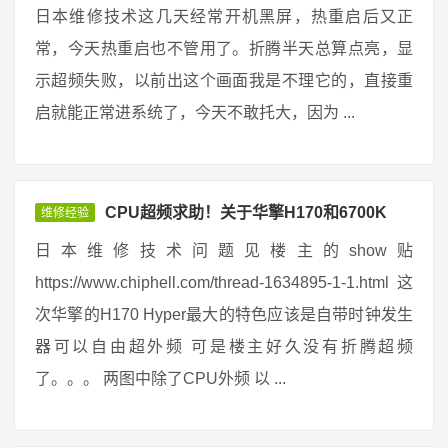
日本维修技术这几天经常开机黑屏，热重启后又正
常，今天热重启也不管用了。折腾半天总算点亮，显
示超频失败，以前出这个画面我是不理它的，直接重
启就能正常进系统了，今天不敢托大，因为 ...
CPU超频求助！关于华擎H170和6700K
维修经验
日本维修技术问题见楼主的show贴
https://www.chiphell.com/thread-1634895-1-1.html 这
次华擎的H170 Hyper最大的特色应该是自带时钟发生
器可以自由超外频 可是楼主好久没有折腾超频
了。。。 两图中除了CPU外频 以 ...