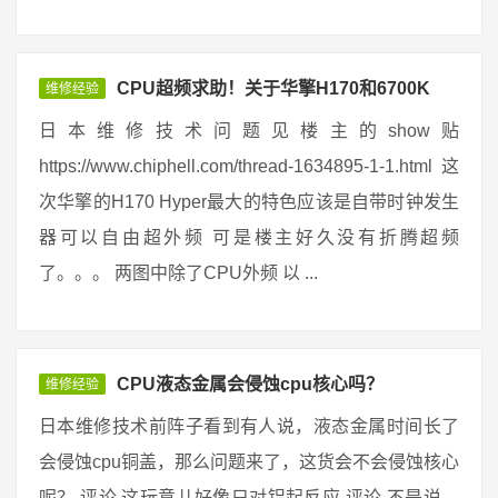
CPU超频求助！关于华擎H170和6700K
维修经验
日本维修技术问题见楼主的show贴
https://www.chiphell.com/thread-1634895-1-1.html 这
次华擎的H170 Hyper最大的特色应该是自带时钟发生
器可以自由超外频 可是楼主好久没有折腾超频
了。。。 两图中除了CPU外频 以 ...
CPU液态金属会侵蚀cpu核心吗？
维修经验
日本维修技术前阵子看到有人说，液态金属时间长了
会侵蚀cpu铜盖，那么问题来了，这货会不会侵蚀核心
呢？ 评论 这玩意儿好像只对铝起反应 评论 不是说，