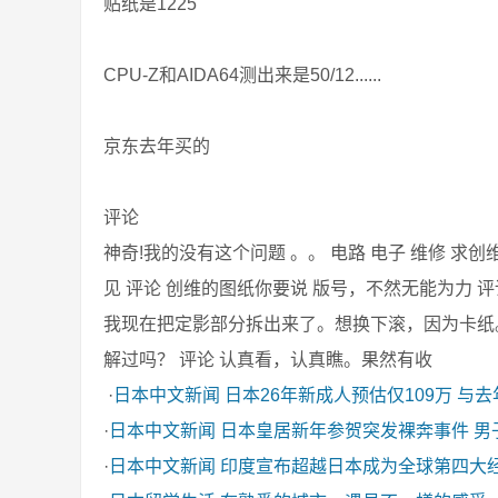
贴纸是1225
CPU-Z和AIDA64测出来是50/12......
京东去年买的
评论
神奇!我的没有这个问题 。。 电路 电子 维修 求创
见 评论 创维的图纸你要说 版号，不然无能为力 评论 板号58
我现在把定影部分拆出来了。想换下滚，因为卡纸
解过吗？ 评论 认真看，认真瞧。果然有收
·
日本中文新闻
日本26年新成人预估仅109万 与
·
日本中文新闻
日本皇居新年参贺突发裸奔事件 男
·
日本中文新闻
印度宣布超越日本成为全球第四大