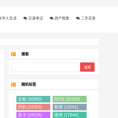
本华人生活
日语考试
房产租售
二手买卖
搜索
随机标签
主板 (30900)
BIOS (20316)
开机 (19353)
联想 (19291)
显卡 (18516)
维修 (17844)