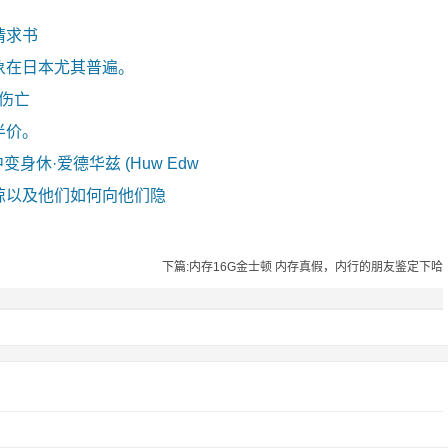
请求书
象在日本尤其普遍。
零伤亡
半价。
剧中变身休·爱德华兹 (Huw Edw
惊以及他们如何向他们隐
下篇:内存16G金士顿 内存真假，内行的朋友鉴定下哈