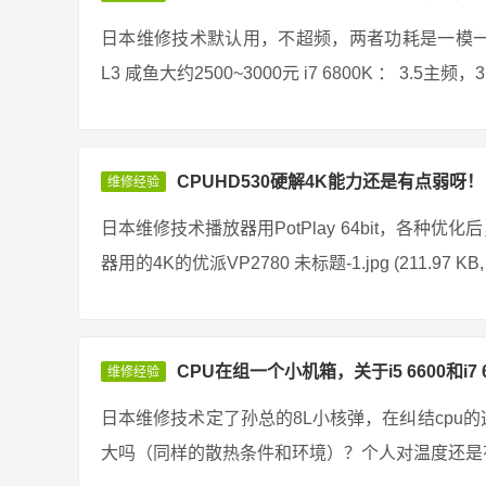
日本维修技术默认用，不超频，两者功耗是一模一样的 E5
L3 咸鱼大约2500~3000元 i7 6800K ： 3.5主
CPUHD530硬解4K能力还是有点弱呀！
维修经验
日本维修技术播放器用PotPlay 64bit，各种优
器用的4K的优派VP2780 未标题-1.jpg (211.97 KB,
CPU在组一个小机箱，关于i5 6600和i7 
维修经验
日本维修技术定了孙总的8L小核弹，在纠结cpu的选择
大吗（同样的散热条件和环境）？个人对温度还是有点在