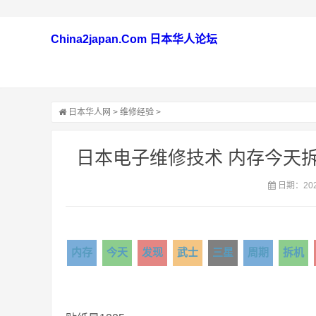
China2japan.Com 日本华人论坛
日本华人网
>
维修经验
>
日本电子维修技术 内存今天
日期：2021
内存
今天
发现
武士
三星
周期
拆机