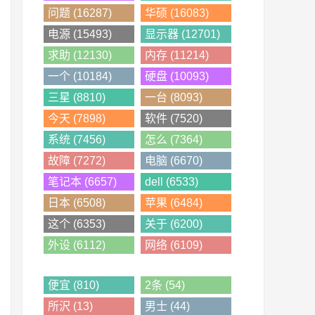
问题 (16287)
华硕 (16083)
电源 (15493)
显示器 (12701)
求助 (12130)
内存 (11214)
一个 (10184)
硬盘 (10093)
三星 (8810)
一台 (8093)
今天 (7898)
软件 (7520)
系统 (7456)
怎么 (7364)
故障 (7272)
电脑 (6670)
笔记本 (6657)
dell (6533)
日本 (6508)
苹果 (6484)
这个 (6353)
关于 (6200)
外设 (6112)
网络 (6109)
便宜 (810)
2条 (54)
所沢 (13)
男士 (44)