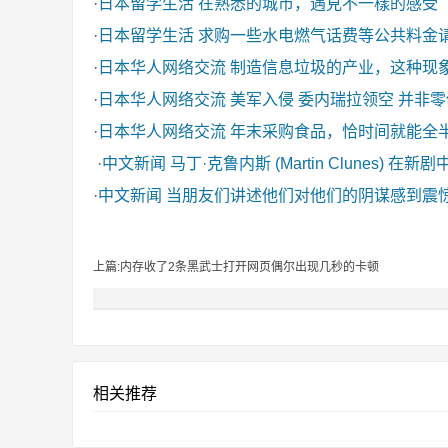
·
日本留学生活
在熟悉的城市，遇見不一樣的感受
·
日本留学生活
求购一些水电燃气话费等公共料金
·
日本华人网络交流
制造信息垃圾的产业，这种现
·
日本华人网络交流
美军入侵 委内瑞拉领空 并非
·
日本华人网络交流
年末采购食品，恰时间就能全
·
中文新闻
马丁·克鲁内斯 (Martin Clunes) 在新
·
中文新闻
当朋友们讲述他们对他们的阴谋感到震
上篇:内存收了2条黑武士打开网页偶尔出现几秒的卡顿
相关推荐