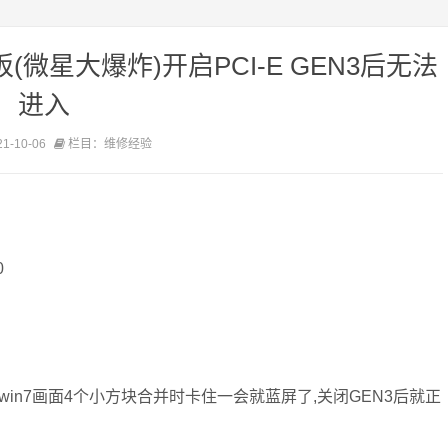
(微星大爆炸)开启PCI-E GEN3后无法
进入
-10-06
栏目：维修经验
0
然后到win7画面4个小方块合并时卡住一会就蓝屏了,关闭GEN3后就正