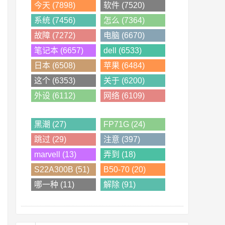
今天 (7898)
软件 (7520)
系统 (7456)
怎么 (7364)
故障 (7272)
电脑 (6670)
笔记本 (6657)
dell (6533)
日本 (6508)
苹果 (6484)
这个 (6353)
关于 (6200)
外设 (6112)
网络 (6109)
黑潮 (27)
FP71G (24)
跳过 (29)
注意 (397)
marvell (13)
弄到 (18)
S22A300B (51)
B50-70 (20)
哪一种 (11)
解除 (91)