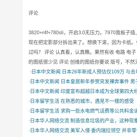
评论
3820+r4f+780sli，开启3.0无压力。7970
现在把定影部分拆出来了。想换下滚，因为卡纸。
过吗？ 评论 认真看，认真瞧。果然有收 电路 电子 
的图纸很少见 评论 创维的图纸你要说 版号，不然无能为力 评
·
日本中文新闻
日本26年新成人预估仅109万 与
·
日本中文新闻
日本皇居新年参贺突发裸奔事件 男
·
日本中文新闻
印度宣布超越日本成为全球第四大
·
日本留学生活
在熟悉的城市，遇見不一樣的感受
·
日本留学生活
求购一些水电燃气话费等公共料金
·
日本华人网络交流
制造信息垃圾的产业，这种现
·
日本华人网络交流
美军入侵 委内瑞拉领空 并非