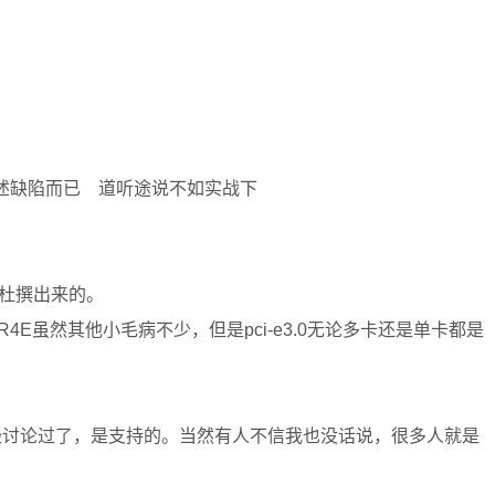
上述缺陷而已 道听途说不如实战下
都是杜撰出来的。
E虽然其他小毛病不少，但是pci-e3.0无论多卡还是单卡都是
久之前已经讨论过了，是支持的。当然有人不信我也没话说，很多人就是