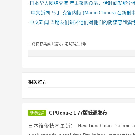
·
日本华人网络交流
年末采购食品，恰时间就能全
·
中文新闻
马丁·克鲁内斯 (Martin Clunes) 在新
·
中文新闻
当朋友们讲述他们对他们的阴谋感到震
上篇:内存黑武士提问，老鸟指点下啊
相关推荐
CPUcpu-z 1.77版低调发布
维修经验
日本维修技术更新： New benchmark “submit and compa