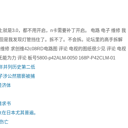
我板子插上就是3.0，都不用开启，n卡需要补丁开启。 电路 电子 维修 我
但是我发现灯管挡住了。拆不了。不会拆。论坛里的高手拆解
维修 求创维42c08RD电路图 评论 电视的图纸很少见 评论 电视
论 板号5800-p42ALM-0050 168P-P42CLM-01
去年并列历史第二低
子涉公然猥亵被捕
经济体
请求书
象在日本尤其普遍。
零伤亡