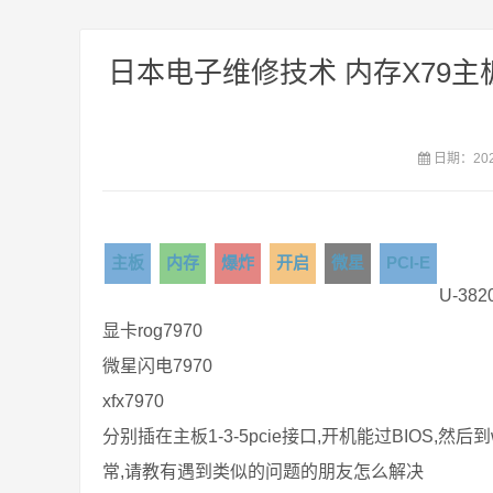
日本电子维修技术 内存X79主板
日期：2021
主板
内存
爆炸
开启
微星
PCI-E
U-382
显卡rog7970
微星闪电7970
xfx7970
分别插在主板1-3-5pcie接口,开机能过BIOS,
常,请教有遇到类似的问题的朋友怎么解决