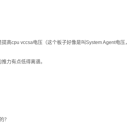
u vccsa电压（这个板子好像是叫System Agent电压，
的推力有点低得离谱。
3的？