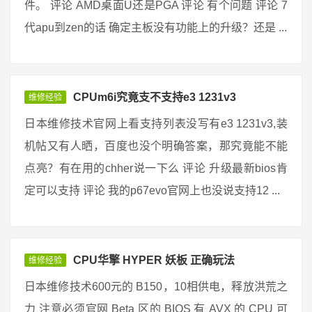
件。 评论 AMD桌面U还是PGA 评论 有个问题 评论 7
代apu到zen的话 确定主板没有功能上的升级？还是 ...
CPUm6i究竟支不支持e3 1231v3
维修经验
日本维修技术官网上看支持列表没写有e3 1231v3,装
机帖又有人晒，百度也没个明确答案，那究竟能不能
点亮？有在用的chher说一下么 评论 升级最新bios肯
定可以支持 评论 我的p67evo官网上也没说支持12 ...
CPU华擎 HYPER 妖板 正确玩法
维修经验
日本维修技术600元的 B150，10相供电，释放洪荒之
力 注意必须官网 Beta 区的 BIOS 有 AVX 的 CPU 可