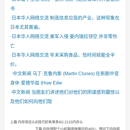
书
·
日本华人网络交流
制造信息垃圾的产业，这种现象在
日本尤其普遍。
·
日本华人网络交流
美军入侵 委内瑞拉领空 并非零伤
亡
·
日本华人网络交流
年末采购食品，恰时间就能全半
价。
·
中文新闻
马丁·克鲁内斯 (Martin Clunes) 在新剧中变
身休·爱德华兹 (Huw Edw
·
中文新闻
当朋友们讲述他们对他们的阴谋感到震惊以
及他们如何向他们隐
上篇:内存现在G点技巧的有单条8G 2133内存么
下篇:内存想配个小机箱用按摩店的APU，想问下内存超