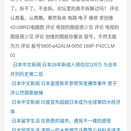
了。拆不了。不会拆。论坛里的高手拆解过吗？ 评论
认真看，认真瞧。果然有收 电路 电子 维修 求创维
42c08RD电路图 评论 电视的图纸很少见 评论 电视的
图纸很少见 评论 创维的图纸你要说 版号，不然无能
为力 评论 板号5800-p42ALM-0050 168P-P42CLM-
01
·
日本中文新闻
日本26年新成人预估仅109万 与去年
并列历史第二低
·
日本中文新闻
日本皇居新年参贺突发裸奔事件 男子
涉公然猥亵被捕
·
日本中文新闻
印度宣布超越日本成为全球第四大经济
体
·
日本留学生活
在熟悉的城市，遇見不一樣的感受
·
日本留学生活
求购一些水电燃气话费等公共料金请求