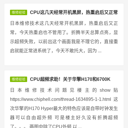
CPU这几天经常开机黑屏，热重启后又正常
维修经验
日本维修技术这几天经常开机黑屏，热重启后又正
常，今天热重启也不管用了。折腾半天总算点亮，显
示超频失败，以前出这个画面我是不理它的，直接重
启就能正常进系统了，今天不敢托大，因为 ...
CPU超频求助！关于华擎H170和6700K
维修经验
日本维修技术问题见楼主的show贴
https://www.chiphell.com/thread-1634895-1-1.html 这
次华擎的H170 Hyper最大的特色应该是自带时钟发生
器可以自由超外频 可是楼主好久没有折腾超频
了。。。 两图中除了CPU外频 以 ...