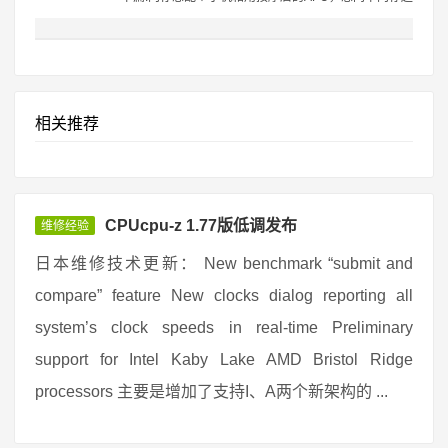
相关推荐
CPUcpu-z 1.77版低调发布
维修经验
日本维修技术更新： New benchmark “submit and
compare” feature New clocks dialog reporting all
system’s clock speeds in real-time Preliminary
support for Intel Kaby Lake AMD Bristol Ridge
processors 主要是增加了支持I、A两个新架构的 ...