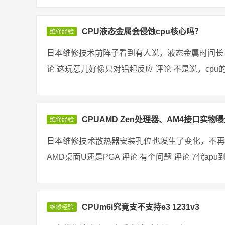
CPU液态金属会侵蚀cpu核心吗？
维修经验
日本维修技术前阵子看到有人说，液态金属时间长了
论 这玩意儿好像只对铝起反应 评论 不是说，cpu的
CPUAMD Zen处理器、AM4接口实物曝
维修经验
日本维修技术散热器安装孔位也发生了变化，不再
AMD桌面U还是PGA 评论 有个问题 评论 7代apu
CPUm6i究竟支不支持e3 1231v3
维修经验