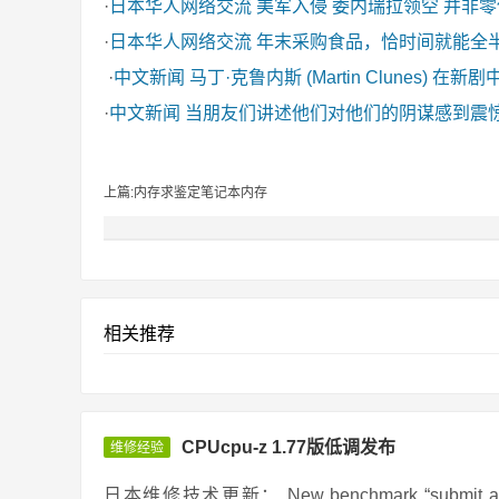
·
日本华人网络交流
美军入侵 委内瑞拉领空 并非
·
日本华人网络交流
年末采购食品，恰时间就能全
·
中文新闻
马丁·克鲁内斯 (Martin Clunes) 在新
·
中文新闻
当朋友们讲述他们对他们的阴谋感到震
上篇:内存求鉴定笔记本内存
相关推荐
CPUcpu-z 1.77版低调发布
维修经验
日本维修技术更新： New benchmark “submit and compa