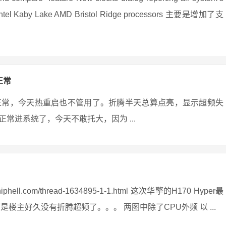
 for Intel Kaby Lake AMD Bristol Ridge processors 主要是增加了支
正常
正常，今天热重启也不管用了。折腾半天总算点亮，显示超频失
常进系统了，今天不敢托大，因为 ...
ll.com/thread-1634895-1-1.html 这次华擎的H170 Hyper最
楼主好久没有折腾超频了。。。 两图中除了CPU外频 以 ...