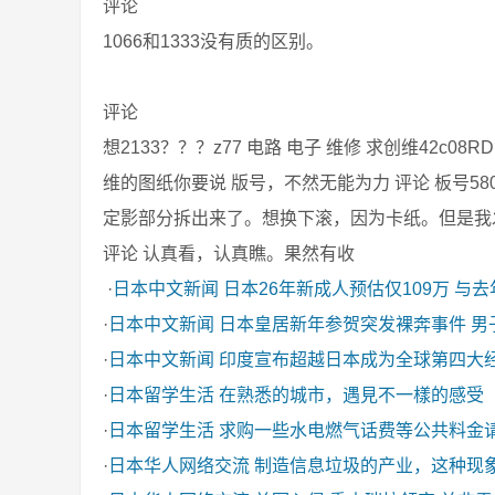
评论
1066和1333没有质的区别。
评论
想2133？？？z77 电路 电子 维修 求创维42c0
维的图纸你要说 版号，不然无能为力 评论 板号5800-p4
定影部分拆出来了。想换下滚，因为卡纸。但是我
评论 认真看，认真瞧。果然有收
·
日本中文新闻
日本26年新成人预估仅109万 与
·
日本中文新闻
日本皇居新年参贺突发裸奔事件 男
·
日本中文新闻
印度宣布超越日本成为全球第四大
·
日本留学生活
在熟悉的城市，遇見不一樣的感受
·
日本留学生活
求购一些水电燃气话费等公共料金
·
日本华人网络交流
制造信息垃圾的产业，这种现