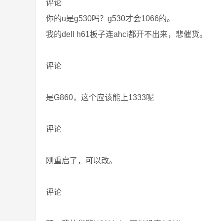
评论
你的u是g530吗？g530才会1066的。
我的dell h61板子连ahci都开不出来，悲催货。
评论
是G860，这个应该能上1333呢
评论
刚重启了，可以改。
评论