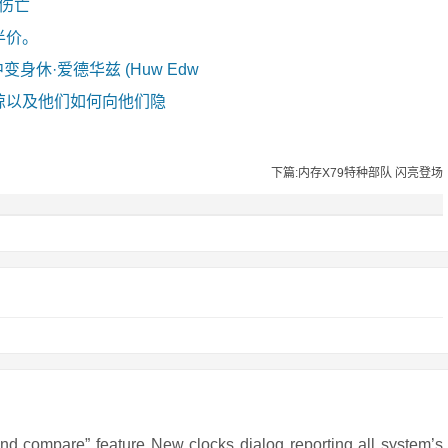
零伤亡
半价。
剧中变身休·爱德华兹 (Huw Edw
惊以及他们如何向他们隐
下篇:内存X79特种部队 闪亮登场
re” feature New clocks dialog reporting all system’s