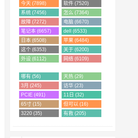
今天 (7898)
软件 (7520)
系统 (7456)
怎么 (7364)
故障 (7272)
电脑 (6670)
笔记本 (6657)
dell (6533)
日本 (6508)
苹果 (6484)
这个 (6353)
关于 (6200)
外设 (6112)
网络 (6109)
哪有 (56)
天热 (29)
3月 (245)
访华 (23)
PCIE (491)
11日 (32)
65寸 (15)
但可以 (16)
3220 (35)
有救 (205)