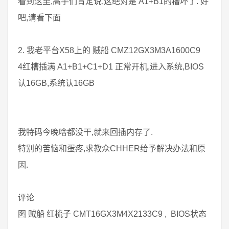
看到这里,高手们肯定说,这绝对是 A1+B1的槽坏了. 好
吧,请看下面
2. 我老平台X58上的 贼船 CMZ12GX3M3A1600C9
4红槽插满 A1+B1+C1+D1 正常开机,进入系统,BIOS
认16GB,系统认16GB
我特码今晚啥都没干,就来回插内存了.
特别的苦恼和蛋疼,求教众CHHER给予解决办法和原
因.
评论
图 贼船 红梳子 CMT16GX3M4X2133C9 , BIOS状态