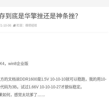
内存到底是华擎挫还是神条挫？
-10-06
栏目：维修经验
EX4，win8企业版
档说DDR1600是1.5V 10-10-10就可以稳跑，我的用10-
为3B。试过1.66V 10-10-10-27才貌似稳定。
不知道结果如何，感觉太坑爹了……