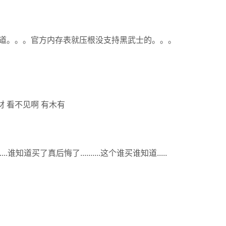
道。。。官方内存表就压根没支持黑武士的。。。
材 看不见啊 有木有
....谁知道买了真后悔了..........这个谁买谁知道.....