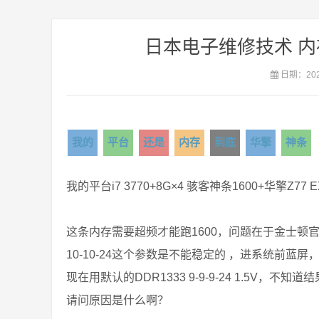
日本电子维修技术 
日期：2021
我的
平台
还是
内存
到底
华擎
神条
我的平台i7 3770+8G×4 骇客神条1600+华擎Z77 
这条内存需要超频才能跑1600，问题在于金士顿官方的文
10-10-24这个参数是不能稳定的 ，进系统前蓝屏，代码
现在用默认的DDR1333 9-9-9-24 1.5V，
请问原因是什么啊？