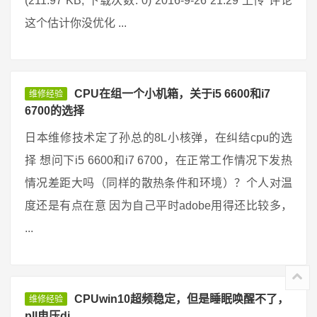
(211.97 KB, 下载次数: 0) 2016-9-26 21:29 上传 评论
这个估计你没优化 ...
CPU在组一个小机箱，关于i5 6600和i7
维修经验
6700的选择
日本维修技术定了孙总的8L小核弹，在纠结cpu的选
择 想问下i5 6600和i7 6700，在正常工作情况下发热
情况差距大吗（同样的散热条件和环境）？个人对温
度还是有点在意 因为自己平时adobe用得还比较多，
...
CPUwin10超频稳定，但是睡眠唤醒不了，
维修经验
pll电压di