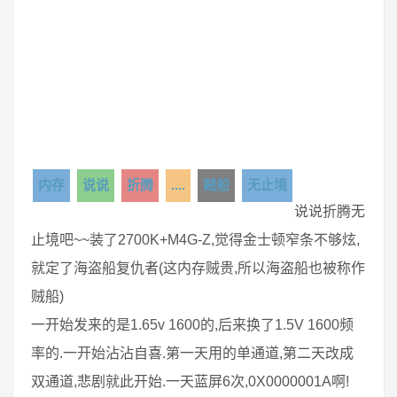
内存
说说
折腾
....
贼船
无止境
说说折腾无
止境吧~~装了2700K+M4G-Z,觉得金士顿窄条不够炫,
就定了海盗船复仇者(这内存贼贵,所以海盗船也被称作
贼船)
一开始发来的是1.65v 1600的,后来换了1.5V 1600频
率的.一开始沾沾自喜.第一天用的单通道,第二天改成
双通道,悲剧就此开始.一天蓝屏6次,0X0000001A啊!