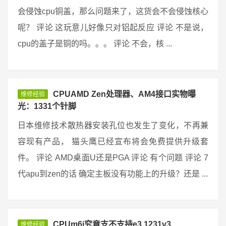
会侵蚀cpu铜盖，那么问题来了，这货会不会侵蚀核心
呢？ 评论 这玩意儿好像只对铝起反应 评论 不是说，
cpu的盖子是铜的吗。。。 评论 不会，核 ...
CPUAMD Zen处理器、AM4接口实物曝
维修经验
光：1331个针脚
日本维修技术散热器安装孔位也发生了变化，不再兼
容现有产品， 猫头鹰已经宣布将会免费提供升级套
件。 评论 AMD桌面U还是PGA 评论 有个问题 评论 7
代apu到zen的话 确定主板没有功能上的升级？还是 ...
CPUm6i究竟支不支持e3 1231v3
维修经验