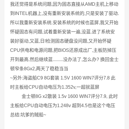
我还觉得是系统问题,因为固态直接从AMD主机上移动
到INTEL机器上,没有重新安装系统的,只是安装了驱动.
所以我重新安装系统.安装系统的时候也蓝屏,我又开始
怀疑固态有问题,试着重新安装一遍,没蓝.进了系统安
装好驱动,又蓝,日!检测固态硬盘没问题,又开始怀疑
CPU供电和电源问题,把BIOS还原成出厂,主板防掉压
开到最高.然后继续蓝.........没办法了,怎么办? 换回金士
顿窄条8Gx2,两天了稳稳当当
~另外:海盗船C9 8G套装 1.5V 1600 WIN7评分7.8 此
时主板给CPU自动电压为1.352v,一超就蓝屏
金士顿8G x2散装 1.5v 1600 WIN7评分7.9, 此时
主板给CPU自动电压为1.248v 超到4.5也是这个电压
总结:坑爹的贼船~