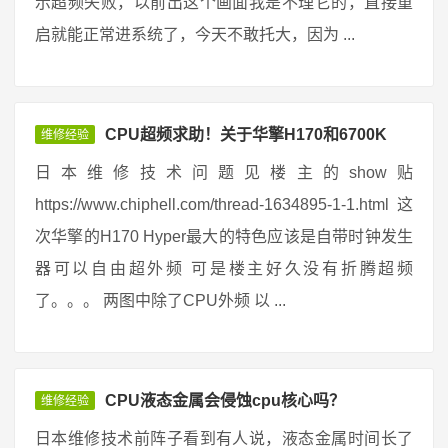
示超频失败，以前出这个画面我是不理它的，直接重
启就能正常进系统了，今天不敢托大，因为 ...
CPU超频求助！关于华擎H170和6700K
维修经验
日本维修技术问题见楼主的show贴
https://www.chiphell.com/thread-1634895-1-1.html 这
次华擎的H170 Hyper最大的特色应该是自带时钟发生
器可以自由超外频 可是楼主好久没有折腾超频
了。。。 两图中除了CPU外频 以 ...
CPU液态金属会侵蚀cpu核心吗？
维修经验
日本维修技术前阵子看到有人说，液态金属时间长了