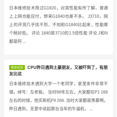
日本维修技术用过G1820，对其性能有所了解，普通
上上网也能应付，想来G1840也差不多。 J3710，网
上的评测几乎找不到，不知和G1840比起来，性能哪
个稍好些。 评论 1840是3710的1.5倍性能 评论 J和N
都是阿 ...
CPU昨日遇到土豪朋友，又被吓到了，有朋
维修经验
友比这
日本维修技术遇到大学一个老同学，家里条件非常不
错。绰号：左老板。 当时98年左右，大家都在P1 166
左右的时候，他买新机PII 266. 当时大家都是羡慕啊。
昨日遇到，无意中说起那台当年的牛逼机， ...