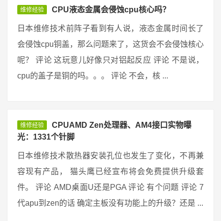
CPU液态金属会侵蚀cpu核心吗？
维修经验
日本维修技术前阵子看到有人说，液态金属时间长了
会侵蚀cpu铜盖，那么问题来了，这货会不会侵蚀核心
呢？ 评论 这玩意儿好像只对铝起反应 评论 不是说，
cpu的盖子是铜的吗。。。 评论 不会，核 ...
CPUAMD Zen处理器、AM4接口实物曝
维修经验
光：1331个针脚
日本维修技术散热器安装孔位也发生了变化，不再兼
容现有产品， 猫头鹰已经宣布将会免费提供升级套
件。 评论 AMD桌面U还是PGA 评论 有个问题 评论 7
代apu到zen的话 确定主板没有功能上的升级？还是 ...