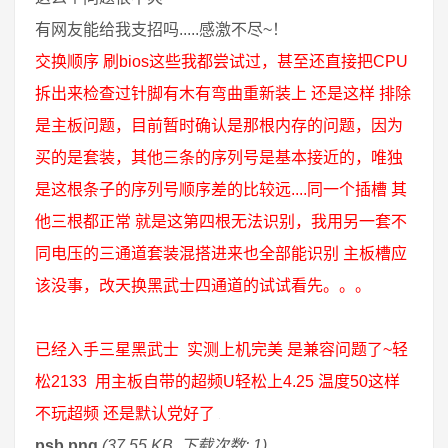
有网友能给我支招吗.....感激不尽~！
交换顺序 刷bios这些我都尝试过，甚至还直接把CPU
拆出来检查过针脚有木有弯曲重新装上 还是这样 排除
是主板问题，目前暂时确认是那根内存的问题，因为
买的是套装，其他三条的序列号是基本接近的，唯独
是这根条子的序列号顺序差的比较远....同一个插槽 其
他三根都正常 就是这第四根无法识别，我用另一套不
同电压的三通道套装混搭进来也全部能识别 主板槽应
该没事，改天换黑武士四通道的试试看先。。。
已经入手三星黑武士 实测上机完美 是兼容问题了~轻
松2133 用主板自带的超频U轻松上4.25 温度50这样
不玩超频 还是默认党好了
psb.png
(37.55 KB, 下载次数: 1)