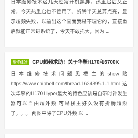
日本维修技术这几天经常开机黑屏，热重启后又正
常，今天热重启也不管用了。折腾半天总算点亮，显
示超频失败，以前出这个画面我是不理它的，直接重
启就能正常进系统了，今天不敢托大，因为 ...
CPU超频求助！关于华擎H170和6700K
维修经验
日本维修技术问题见楼主的show贴
https://www.chiphell.com/thread-1634895-1-1.html 这
次华擎的H170 Hyper最大的特色应该是自带时钟发生
器可以自由超外频 可是楼主好久没有折腾超频
了。。。 两图中除了CPU外频 以 ...