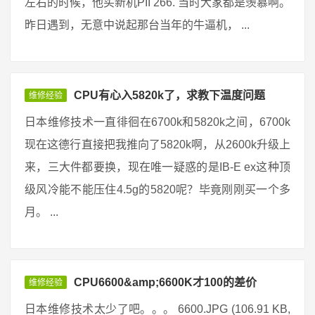
左右的时候，他买新机PII 266. 当时大家都是羡慕啊。
昨日遇到，无意中说起那台当年的牛逼机， ...
CPU有心入5820k了，求教下温度问题
维修经验
日本维修技术一直徘徊在6700k和5820k之间，6700k
现在这德行直接把我推向了5820k啊，从2600k升级上
来，三大件都要换，现在唯一疑惑的是IB-E ex这种顶
级风冷能不能压住4.5g的5820呢？毕竟刚刚买一个多
月。 ...
CPU6600&amp;6600K才100的差价
维修经验
日本维修技术太少了吧。。。 6600.JPG (106.91 KB,