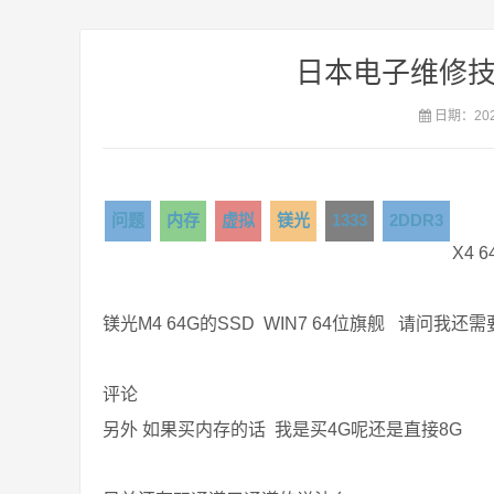
日本电子维修技
日期：2021
问题
内存
虚拟
镁光
1333
2DDR3
X4 
镁光M4 64G的SSD WIN7 64位旗舰 请问
评论
另外 如果买内存的话 我是买4G呢还是直接8G