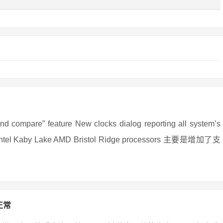
re” feature New clocks dialog reporting all system’s
 for Intel Kaby Lake AMD Bristol Ridge processors 主要是增加了支
正常