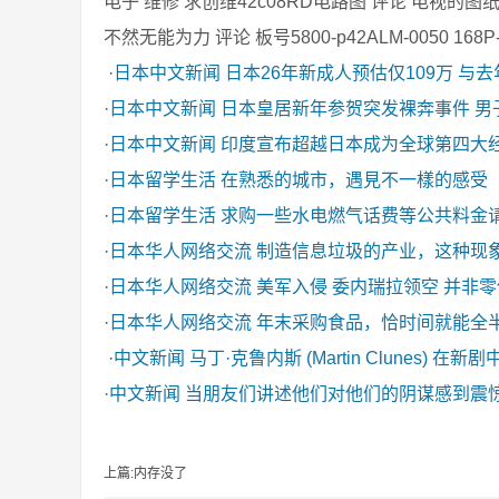
电子 维修 求创维42c08RD电路图 评论 电视的
不然无能为力 评论 板号5800-p42ALM-0050 168P-
·
日本中文新闻
日本26年新成人预估仅109万 与
·
日本中文新闻
日本皇居新年参贺突发裸奔事件 男
·
日本中文新闻
印度宣布超越日本成为全球第四大
·
日本留学生活
在熟悉的城市，遇見不一樣的感受
·
日本留学生活
求购一些水电燃气话费等公共料金
·
日本华人网络交流
制造信息垃圾的产业，这种现
·
日本华人网络交流
美军入侵 委内瑞拉领空 并非
·
日本华人网络交流
年末采购食品，恰时间就能全
·
中文新闻
马丁·克鲁内斯 (Martin Clunes) 在新
·
中文新闻
当朋友们讲述他们对他们的阴谋感到震
上篇:内存没了