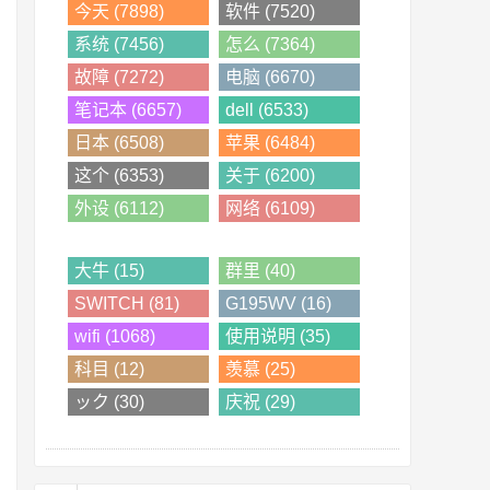
今天 (7898)
软件 (7520)
系统 (7456)
怎么 (7364)
故障 (7272)
电脑 (6670)
笔记本 (6657)
dell (6533)
日本 (6508)
苹果 (6484)
这个 (6353)
关于 (6200)
外设 (6112)
网络 (6109)
大牛 (15)
群里 (40)
SWITCH (81)
G195WV (16)
wifi (1068)
使用说明 (35)
科目 (12)
羡慕 (25)
ック (30)
庆祝 (29)