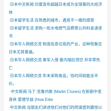
·
日本中文新闻
印度宣布超越日本成为全球第四大经济
体
·
日本留学生活
在熟悉的城市，遇見不一樣的感受
·
日本留学生活
求购一些水电燃气话费等公共料金请求
书
·
日本华人网络交流
制造信息垃圾的产业，这种现象在
日本尤其普遍。
·
日本华人网络交流
美军入侵 委内瑞拉领空 并非零伤
亡
·
日本华人网络交流
年末采购食品，恰时间就能全半
价。
·
中文新闻
马丁·克鲁内斯 (Martin Clunes) 在新剧中变
身休·爱德华兹 (Huw Edw
·
中文新闻
当朋友们讲述他们对他们的阴谋感到震惊以