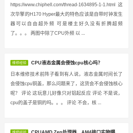
https://www.chiphell.com/thread-1634895-1-1.html 这
次华擎的H170 Hyper最大的特色应该是自带时钟发生
器可以自由超外频 可是楼主好久没有折腾超频
了。。。 两图中除了CPU外频 以 ...
CPU液态金属会侵蚀cpu核心吗？
维修经验
日本维修技术前阵子看到有人说，液态金属时间长了
会侵蚀cpu铜盖，那么问题来了，这货会不会侵蚀核心
呢？ 评论 这玩意儿好像只对铝起反应 评论 不是说，
cpu的盖子是铜的吗。。。 评论 不会，核 ...
CPUAMD Zen处理器、AM4接口实物曝
维修经验