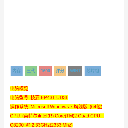
内存
三代
1600
评分
WIN7
芯片组
电脑概览
电脑型号 技嘉 EP43T-UD3L
操作系统 Microsoft Windows 7 旗舰版 (64位)
CPU (英特尔)Intel(R) Core(TM)2 Quad CPU
Q8200 @ 2.33GHz(2333 Mhz)