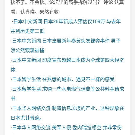
拆不了。不会拆。论坛里的高手拆解过吗？ 评论 认真
看，认真瞧。果然有收
·
日本中文新闻
日本26年新成人预估仅109万 与去年
并列历史第二低
·
日本中文新闻
日本皇居新年参贺突发裸奔事件 男子
涉公然猥亵被捕
·
日本中文新闻
印度宣布超越日本成为全球第四大经济
体
·
日本留学生活
在熟悉的城市，遇見不一樣的感受
·
日本留学生活
求购一些水电燃气话费等公共料金请求
书
·
日本华人网络交流
制造信息垃圾的产业，这种现象在
日本尤其普遍。
·
日本华人网络交流
美军入侵 委内瑞拉领空 并非零伤