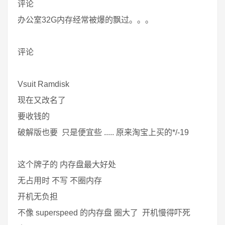
评论
办公室32G内存经常被爆的飘过。。。
评论
Vsuit Ramdisk
现在又改名了
要收钱的
破解版也要 只是便宜些 ..... 原来淘宝上买的*/-19
这个牌子的 内存盘最大好处
无占用时 不写 不圈内存
开机无负担
不像 superspeed 的内存盘 圈大了 开机慢得吓死