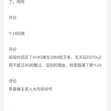
了。呵呵
评论
*/-19同爽
评论
前段时间买了4×4G镁光1866梳子条，天天玩DOTA占
用不超过3G的飘过，没别的理由，就是插满了爽*/-19
评论
恭喜楼主进入大内存时代