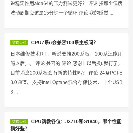
说稳定性用aida64的压力测试更好？ 评论 按那个温度
波动周期应该是15分钟一个循环 评论 我的感觉 ...
CPU7系u会兼容100系主板吗？
维修经验
日本维修技术RT，听说要推200系板，100系还能用
吗以后。。 评论 兼容的 评论 感谢！以后换u就行了，
目前消息200系板会有新的特性吗？ 评论 24条PCI-E
3.0通道、支持Intel Optane混合存储技术、十个USB
3 ...
CPU请教各位：J3710和G1840，哪个性能
维修经验
稍好些？