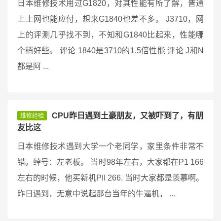
日本维修技术用过G1820，对其性能有所了解，普通
上上网也能应付，想来G1840也差不多。 J3710，网
上的评测几乎找不到，不知和G1840比起来，性能哪
个稍好些。 评论 1840是3710的1.5倍性能 评论 J和N
都是阿 ...
CPU昨日遇到土豪朋友，又被吓到了，有朋
维修经验
友比这
日本维修技术遇到大学一个老同学，家里条件非常不
错。绰号：左老板。 当时98年左右，大家都在P1 166
左右的时候，他买新机PII 266. 当时大家都是羡慕啊。
昨日遇到，无意中说起那台当年的牛逼机， ...