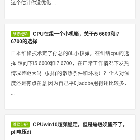
这个估计你没优化 ...
CPU在组一个小机箱，关于i5 6600和i7
维修经验
6700的选择
日本维修技术定了孙总的8L小核弹，在纠结cpu的选
择 想问下i5 6600和i7 6700，在正常工作情况下发热
情况差距大吗（同样的散热条件和环境）？个人对温
度还是有点在意 因为自己平时adobe用得还比较多，
...
CPUwin10超频稳定，但是睡眠唤醒不了，
维修经验
pll电压di