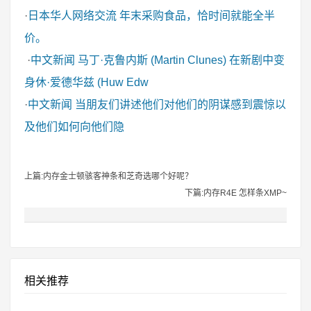
·
日本华人网络交流
年末采购食品，恰时间就能全半
价。
·
中文新闻
马丁·克鲁内斯 (Martin Clunes) 在新剧中变
身休·爱德华兹 (Huw Edw
·
中文新闻
当朋友们讲述他们对他们的阴谋感到震惊以
及他们如何向他们隐
上篇:内存金士顿骇客神条和芝奇选哪个好呢？
下篇:内存R4E 怎样条XMP~
相关推荐