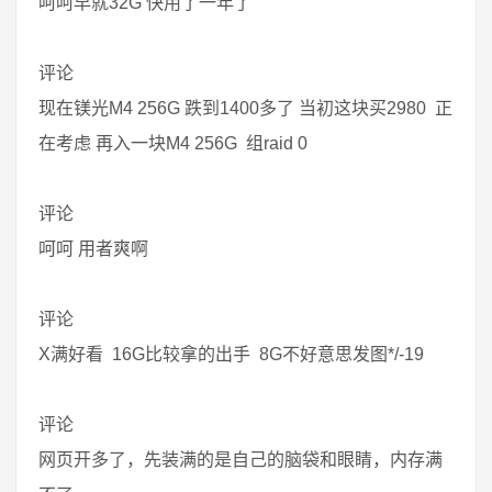
呵呵早就32G 快用了一年了
评论
现在镁光M4 256G 跌到1400多了 当初这块买2980 正
在考虑 再入一块M4 256G 组raid 0
评论
呵呵 用者爽啊
评论
X满好看 16G比较拿的出手 8G不好意思发图*/-19
评论
网页开多了，先装满的是自己的脑袋和眼睛，内存满