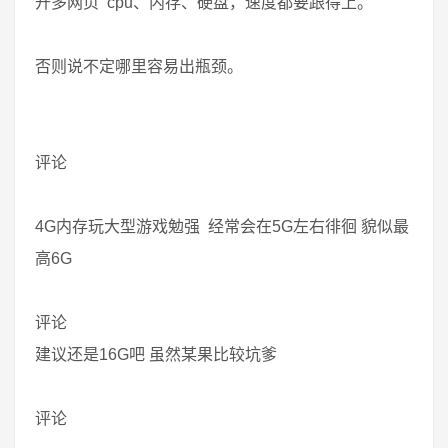
开多网页 cpu、内存、硬盘，速度都要跟得上。
否则说不定哪里容易出瓶颈。
评论
4G内存玩大型游戏勉强 经常会在5G左右徘徊 貌似最
高6G
评论
建议还是16G吧 虽然某果比较坑爹
评论