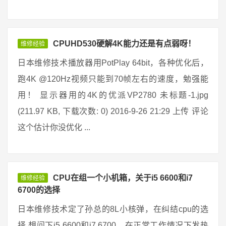
CPUHD530硬解4K能力还是有点弱呀！
维修经验
日本维修技术播放器用PotPlay 64bit，各种优化后，
跑4K @120Hz视频只能到70帧左右的速度，勉强能
用！ 显示器用的4K的优派VP2780 未标题-1.jpg
(211.97 KB, 下载次数: 0) 2016-9-26 21:29 上传 评论
这个估计你没优化 ...
CPU在组一个小机箱，关于i5 6600和i7
维修经验
6700的选择
日本维修技术定了孙总的8L小核弹，在纠结cpu的选
择 想问下i5 6600和i7 6700，在正常工作情况下发热