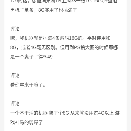
x79的话，想插满果断TB上淘38一根1G 1600海盗船
黑梳子单条，8G够用了也插满了
评论
嘛，我机器就是插满4条贼船16G的。平时使用和
8G，或者4G毫无区别。但用到PS搞大图的时候那哪
是一个爽子了得*/-49
评论
看你拿来干嘛了。
评论
一个不干活的机器 装了个8G 从来就没用过4G以上 游
戏神马的弱爆了