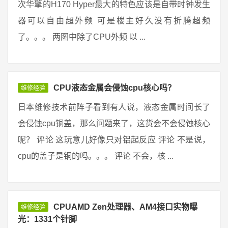
次华擎的H170 Hyper最大的特色应该是自带时钟发生
器可以自由超外频 可是楼主好久没有折腾超频
了。。。 两图中除了CPU外频 以 ...
CPU液态金属会侵蚀cpu核心吗？
维修经验
日本维修技术前阵子看到有人说，液态金属时间长了
会侵蚀cpu铜盖，那么问题来了，这货会不会侵蚀核心
呢？ 评论 这玩意儿好像只对铝起反应 评论 不是说，
cpu的盖子是铜的吗。。。 评论 不会，核 ...
CPUAMD Zen处理器、AM4接口实物曝
维修经验
光：1331个针脚