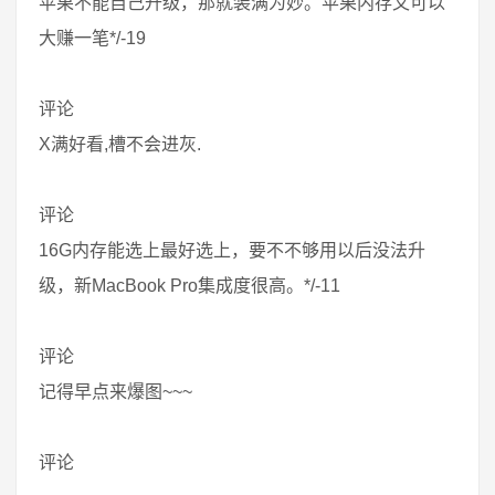
苹果不能自己升级，那就装满为妙。苹果内存又可以
大赚一笔*/-19
评论
X满好看,槽不会进灰.
评论
16G内存能选上最好选上，要不不够用以后没法升
级，新MacBook Pro集成度很高。*/-11
评论
记得早点来爆图~~~
评论