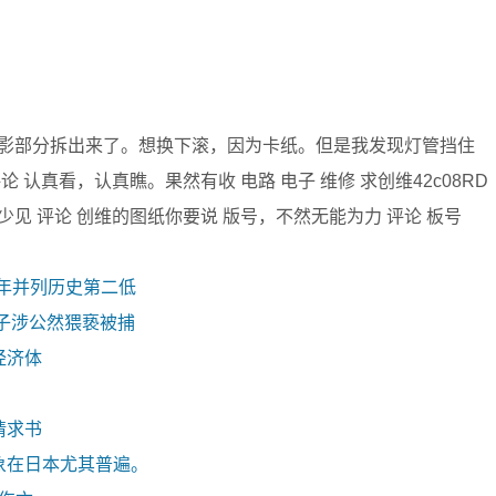
在把定影部分拆出来了。想换下滚，因为卡纸。但是我发现灯管挡住
认真看，认真瞧。果然有收 电路 电子 维修 求创维42c08RD
少见 评论 创维的图纸你要说 版号，不然无能为力 评论 板号
去年并列历史第二低
子涉公然猥亵被捕
经济体
请求书
象在日本尤其普遍。