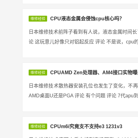
CPU液态金属会侵蚀cpu核心吗？
维修经验
日本维修技术前阵子看到有人说，液态金属时间长了
论 这玩意儿好像只对铝起反应 评论 不是说，cpu的
CPUAMD Zen处理器、AM4接口实物曝
维修经验
日本维修技术散热器安装孔位也发生了变化，不再
AMD桌面U还是PGA 评论 有个问题 评论 7代apu
CPUm6i究竟支不支持e3 1231v3
维修经验