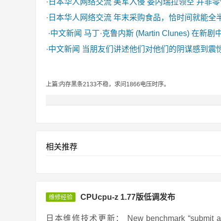
·
日本华人网络交流
美军入侵 委内瑞拉领空 并非
·
日本华人网络交流
年末采购食品，恰时间就能全
·
中文新闻
马丁·克鲁内斯 (Martin Clunes) 在新
·
中文新闻
当朋友们讲述他们对他们的阴谋感到震
上篇:内存黑条2133不稳，求问1866电压时序。
相关推荐
CPUcpu-z 1.77版低调发布
维修经验
日本维修技术更新： New benchmark “submit and compa