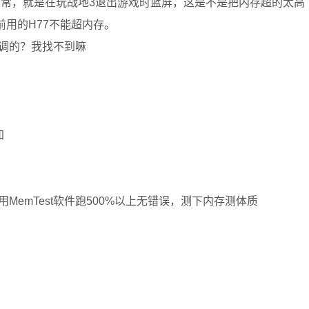
正常，就是在玩战地3退出游戏时蓝屏，这是不是把内存超的太高
前用的H77不能超内存。
调的？我找不到嘛
加
emTest软件跑500%以上无错误，测下内存测体质