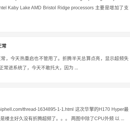
 for Intel Kaby Lake AMD Bristol Ridge processors 主要是增加了支
正常
正常，今天热重启也不管用了。折腾半天总算点亮，显示超频失
常进系统了，今天不敢托大，因为 ...
ll.com/thread-1634895-1-1.html 这次华擎的H170 Hyper最
楼主好久没有折腾超频了。。。 两图中除了CPU外频 以 ...