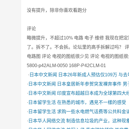
没有提升，除非你喜欢看跑分
评论
略微提升，不超过10% 电路 电子 维修 我现
了。拆不了。不会拆。论坛里的高手拆解过吗？ 评论 
电路图 评论 电视的图纸很少见 评论 电视的图纸很
5800-p42ALM-0050 168P-P42CLM-01
·
日本中文新闻
日本26年新成人预估仅109万 与
·
日本中文新闻
日本皇居新年参贺突发裸奔事件 男
·
日本中文新闻
印度宣布超越日本成为全球第四大
·
日本留学生活
在熟悉的城市，遇見不一樣的感受
·
日本留学生活
求购一些水电燃气话费等公共料金
·
日本华人网络交流
制造信息垃圾的产业，这种现