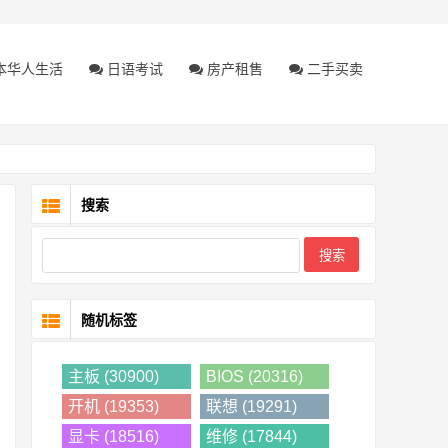
本华人生活
日语考试
房产租售
二手买卖
搜索
随机标签
主板 (30900)
BIOS (20316)
开机 (19353)
联想 (19291)
显卡 (18516)
维修 (17844)