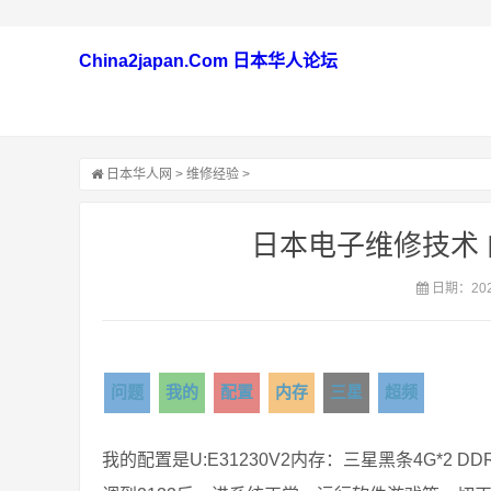
China2japan.Com 日本华人论坛
日本华人网
>
维修经验
>
日本电子维修技术
日期：2021
问题
我的
配置
内存
三星
超频
我的配置是U:E31230V2内存：三星黑条4G*2 D