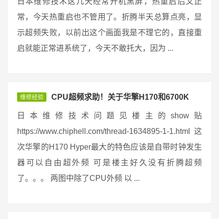
日本维修技术这几天经常开机黑屏，热重启后又正
常，今天热重启也不管用了。折腾半天总算点亮，显
示超频失败，以前出这个画面我是不理它的，直接重
启就能正常进系统了，今天不敢托大，因为 ...
CPU超频求助！关于华擎H170和6700K
维修经验
日本维修技术问题见楼主的show贴
https://www.chiphell.com/thread-1634895-1-1.html 这
次华擎的H170 Hyper最大的特色应该是自带时钟发生
器可以自由超外频 可是楼主好久没有折腾超频
了。。。 两图中除了CPU外频 以 ...