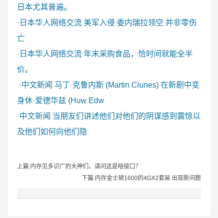
日本尤其普遍。
·
日本华人网络交流
美军入侵 委内瑞拉领空 并非零伤
亡
·
日本华人网络交流
年末采购食品，恰时间就能全半
价。
·
中文新闻
马丁·克鲁内斯 (Martin Clunes) 在新剧中变
身休·爱德华兹 (Huw Edw
·
中文新闻
当朋友们讲述他们对他们的阴谋感到震惊以
及他们如何向他们隐
上篇:内存见多识广的大神们。请问这是啥接口？
下篇:内存金士顿1600的4GX2套装 出现新问题