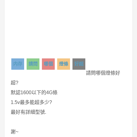
内存
請問
哪個
燈條
好超
請問哪個燈條好
超?
默認1600以下的4G條
1.5v最多能超多少?
最好有詳細型號.
謝~