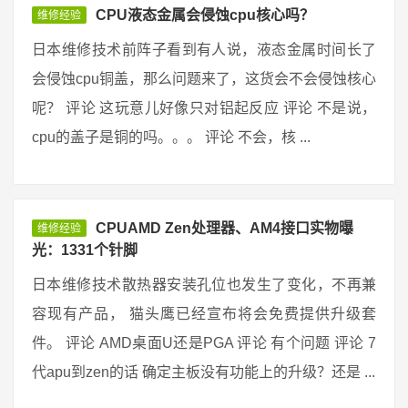
CPU液态金属会侵蚀cpu核心吗？
维修经验
日本维修技术前阵子看到有人说，液态金属时间长了
会侵蚀cpu铜盖，那么问题来了，这货会不会侵蚀核心
呢？ 评论 这玩意儿好像只对铝起反应 评论 不是说，
cpu的盖子是铜的吗。。。 评论 不会，核 ...
CPUAMD Zen处理器、AM4接口实物曝
维修经验
光：1331个针脚
日本维修技术散热器安装孔位也发生了变化，不再兼
容现有产品， 猫头鹰已经宣布将会免费提供升级套
件。 评论 AMD桌面U还是PGA 评论 有个问题 评论 7
代apu到zen的话 确定主板没有功能上的升级？还是 ...