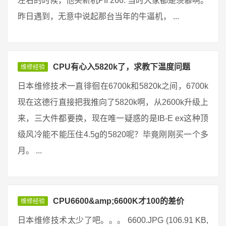
左右的时候，他买新机PII 266. 当时大家都是羡慕啊。
昨日遇到，无意中说起那台当年的牛逼机， ...
CPU有心入5820k了，求教下温度问题
维修经验
日本维修技术一直徘徊在6700k和5820k之间，6700k
现在这德行直接把我推向了5820k啊，从2600k升级上
来，三大件都要换，现在唯一疑惑的是IB-E ex这种顶
级风冷能不能压住4.5g的5820呢？毕竟刚刚买一个多
月。 ...
CPU6600&amp;6600K才100的差价
维修经验
日本维修技术太少了吧。。。 6600.JPG (106.91 KB,