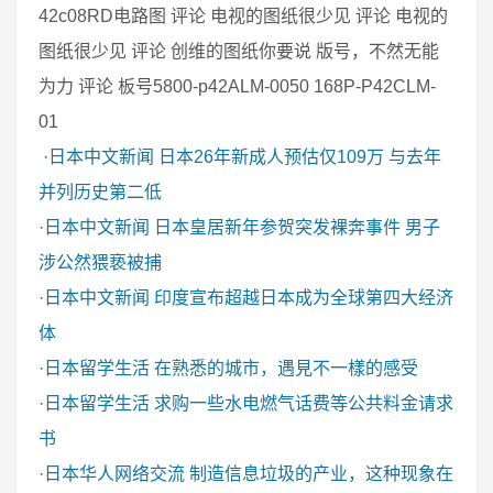
42c08RD电路图 评论 电视的图纸很少见 评论 电视的
图纸很少见 评论 创维的图纸你要说 版号，不然无能
为力 评论 板号5800-p42ALM-0050 168P-P42CLM-
01
·
日本中文新闻
日本26年新成人预估仅109万 与去年
并列历史第二低
·
日本中文新闻
日本皇居新年参贺突发裸奔事件 男子
涉公然猥亵被捕
·
日本中文新闻
印度宣布超越日本成为全球第四大经济
体
·
日本留学生活
在熟悉的城市，遇見不一樣的感受
·
日本留学生活
求购一些水电燃气话费等公共料金请求
书
·
日本华人网络交流
制造信息垃圾的产业，这种现象在