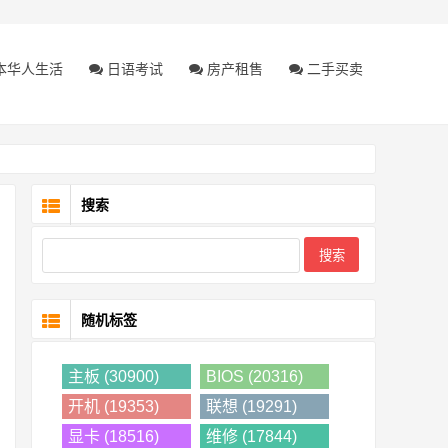
本华人生活
日语考试
房产租售
二手买卖
搜索
随机标签
主板 (30900)
BIOS (20316)
开机 (19353)
联想 (19291)
显卡 (18516)
维修 (17844)