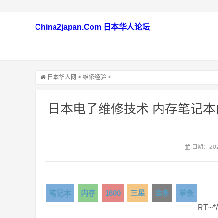
China2japan.Com 日本华人论坛
日本华人网
>
维修经验
>
日本电子维修技术 内存笔记本内
日期：2021
笔记本
内存
1600
三星
金条
单条
RT~*/