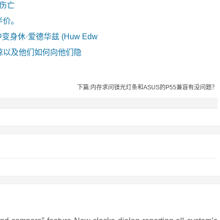
零伤亡
半价。
剧中变身休·爱德华兹 (Huw Edw
惊以及他们如何向他们隐
下篇:内存求问镁光灯条和ASUS的P55兼容有没问题？