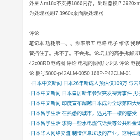
外星人m18x不支持1866内存，处理器换i7 3920
为处理器是i7 3960x桌面版处理器
评论
笔记本 功耗第一。。频率第五 电路 电子 维修
管挡住了。拆不了。不会拆。论坛里的高手拆解过吗？
42c08RD电路图 评论 电视的图纸很少见 评论 
论 板号5800-p42ALM-0050 168P-P42CLM-01
·
日本中文新闻
日本26年新成人预估仅109万 与
·
日本中文新闻
日本皇居新年参贺突发裸奔事件 男
·
日本中文新闻
印度宣布超越日本成为全球第四大
·
日本留学生活
在熟悉的城市，遇見不一樣的感受
·
日本留学生活
求购一些水电燃气话费等公共料金
·
日本华人网络交流
制造信息垃圾的产业，这种现