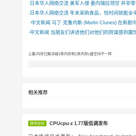
·
日本华人网络交流
美军入侵 委内瑞拉领空 并非
·
日本华人网络交流
年末采购食品，恰时间就能全
·
中文新闻
马丁·克鲁内斯 (Martin Clunes) 在新
·
中文新闻
当朋友们讲述他们对他们的阴谋感到震
上篇:内存已解决插3条内存和2条内存c盘空间不一样.
相关推荐
CPUcpu-z 1.77版低调发布
维修经验