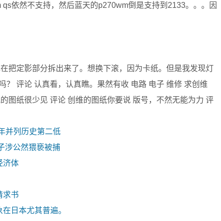
xm qs依然不支持，然后蓝天的p270wm倒是支持到2133。。。因
 我现在把定影部分拆出来了。想换下滚，因为卡纸。但是我发现灯
 评论 认真看，认真瞧。果然有收 电路 电子 维修 求创维
电视的图纸很少见 评论 创维的图纸你要说 版号，不然无能为力 评
去年并列历史第二低
子涉公然猥亵被捕
经济体
请求书
象在日本尤其普遍。