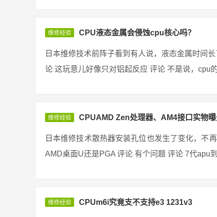
CPU液态金属会侵蚀cpu核心吗？
维修经验
日本维修技术前阵子看到有人说，液态金属时间长了
论 这玩意儿好像只对铝起反应 评论 不是说，cpu的
CPUAMD Zen处理器、AM4接口实物曝
维修经验
日本维修技术散热器安装孔位也发生了变化，不再
AMD桌面U还是PGA 评论 有个问题 评论 7代apu
CPUm6i究竟支不支持e3 1231v3
维修经验