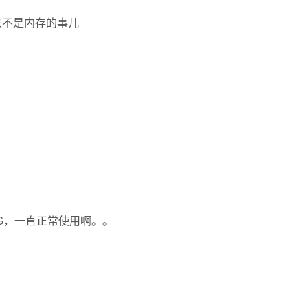
来不是内存的事儿
16G，一直正常使用啊。。