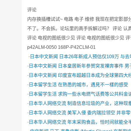
评论
内存换插槽试试~ 电路 电子 维修 我现在把定
不了。不会拆。论坛里的高手拆解过吗？ 评论 认真看
评论 电视的图纸很少见 评论 电视的图纸很少见 评论
p42ALM-0050 168P-P42CLM-01
·
日本中文新闻
日本26年新成人预估仅109万 与
·
日本中文新闻
日本皇居新年参贺突发裸奔事件 男
·
日本中文新闻
印度宣布超越日本成为全球第四大
·
日本留学生活
在熟悉的城市，遇見不一樣的感受
·
日本留学生活
求购一些水电燃气话费等公共料金
·
日本华人网络交流
制造信息垃圾的产业，这种现
·
日本华人网络交流
美军入侵 委内瑞拉领空 并非
·
日本华人网络交流
年末采购食品，恰时间就能全