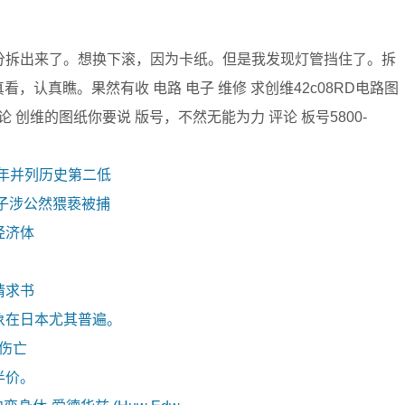
影部分拆出来了。想换下滚，因为卡纸。但是我发现灯管挡住了。拆
，认真瞧。果然有收 电路 电子 维修 求创维42c08RD电路图
 创维的图纸你要说 版号，不然无能为力 评论 板号5800-
去年并列历史第二低
子涉公然猥亵被捕
经济体
请求书
象在日本尤其普遍。
零伤亡
半价。