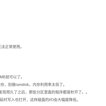
无法正常使用。
MB就可以了。
缓存，别做ramdisk，内存利用率太低了。
后你就发现用久了之后，那些分区里面的程序都是秒开了。。
延时写入也打开，这样磁盘的I/O会大幅度降低。