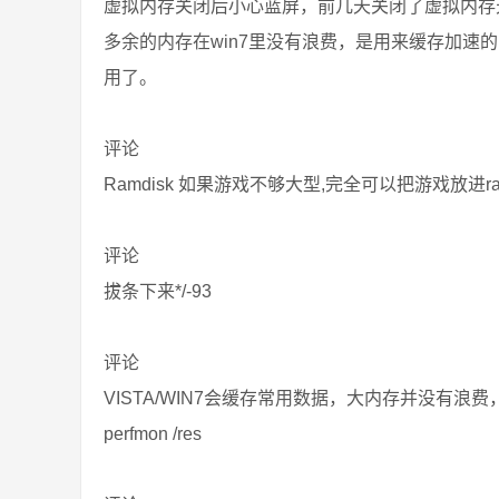
虚拟内存关闭后小心蓝屏，前几天关闭了虚拟内存
多余的内存在win7里没有浪费，是用来缓存加速
用了。
评论
Ramdisk 如果游戏不够大型,完全可以把游戏放进ram
评论
拔条下来*/-93
评论
VISTA/WIN7会缓存常用数据，大内存并没有浪
perfmon /res