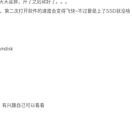
天天蓝屏，开了之后就好了。。。
的，第二次打开软件的速度会变得飞快~不过要是上了SSD就没啥
disk
费，有兴趣自己可以看看