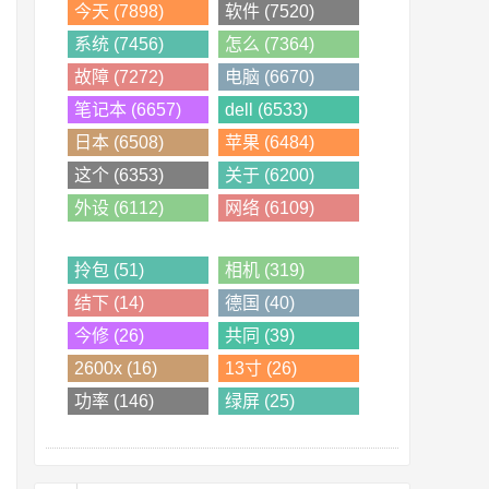
今天 (7898)
软件 (7520)
系统 (7456)
怎么 (7364)
故障 (7272)
电脑 (6670)
笔记本 (6657)
dell (6533)
日本 (6508)
苹果 (6484)
这个 (6353)
关于 (6200)
外设 (6112)
网络 (6109)
拎包 (51)
相机 (319)
结下 (14)
德国 (40)
今修 (26)
共同 (39)
2600x (16)
13寸 (26)
功率 (146)
绿屏 (25)