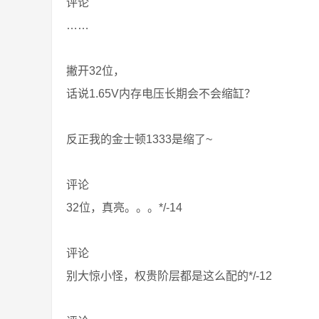
评论
……
撇开32位，
话说1.65V内存电压长期会不会缩缸？
反正我的金士顿1333是缩了~
评论
32位，真亮。。。*/-14
评论
别大惊小怪，权贵阶层都是这么配的*/-12