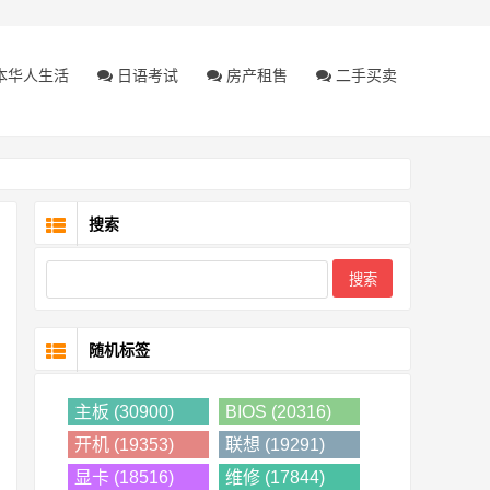
本华人生活
日语考试
房产租售
二手买卖
搜索
随机标签
主板 (30900)
BIOS (20316)
开机 (19353)
联想 (19291)
显卡 (18516)
维修 (17844)