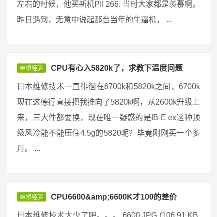
左右的时候，他买新机PII 266. 当时大家都是羡慕啊。
昨日遇到，无意中说起那台当年的牛逼机， ...
CPU有心入5820k了，求教下温度问题
维修经验
日本维修技术一直徘徊在6700k和5820k之间，6700k
现在这德行直接把我推向了5820k啊，从2600k升级上
来，三大件都要换，现在唯一疑惑的是IB-E ex这种顶
级风冷能不能压住4.5g的5820呢？毕竟刚刚买一个多
月。 ...
CPU6600&amp;6600K才100的差价
维修经验
日本维修技术太少了吧。。。 6600.JPG (106.91 KB,