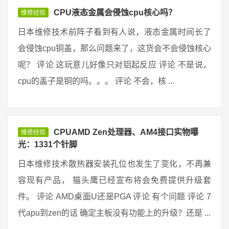
CPU液态金属会侵蚀cpu核心吗？
维修经验
日本维修技术前阵子看到有人说，液态金属时间长了
会侵蚀cpu铜盖，那么问题来了，这货会不会侵蚀核心
呢？ 评论 这玩意儿好像只对铝起反应 评论 不是说，
cpu的盖子是铜的吗。。。 评论 不会，核 ...
CPUAMD Zen处理器、AM4接口实物曝
维修经验
光：1331个针脚
日本维修技术散热器安装孔位也发生了变化，不再兼
容现有产品， 猫头鹰已经宣布将会免费提供升级套
件。 评论 AMD桌面U还是PGA 评论 有个问题 评论 7
代apu到zen的话 确定主板没有功能上的升级？还是 ...