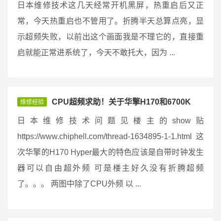
日本维修技术这几天经常开机黑屏，热重启后又正
常，今天热重启也不管用了。折腾半天总算点亮，显
示超频失败，以前出这个画面我是不理它的，直接重
启就能正常进系统了，今天不敢托大，因为 ...
CPU超频求助！关于华擎H170和6700K
维修经验
日本维修技术问题见楼主的show贴
https://www.chiphell.com/thread-1634895-1-1.html 这
次华擎的H170 Hyper最大的特色应该是自带时钟发生
器可以自由超外频 可是楼主好久没有折腾超频
了。。。 两图中除了CPU外频 以 ...