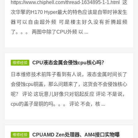
https://www.chiphell.com/thread-1634895-1-1.html 这
次华擎的H170 Hyper最大的特色应该是自带时钟发生
器可以自由超外频 可是楼主好久没有折腾超频
了。。。 两图中除了CPU外频 以 ...
CPU液态金属会侵蚀cpu核心吗？
维修经验
日本维修技术前阵子看到有人说，液态金属时间长了
会侵蚀cpu铜盖，那么问题来了，这货会不会侵蚀核心
呢？ 评论 这玩意儿好像只对铝起反应 评论 不是说，
cpu的盖子是铜的吗。。。 评论 不会，核 ...
CPUAMD Zen处理器、AM4接口实物曝
维修经验