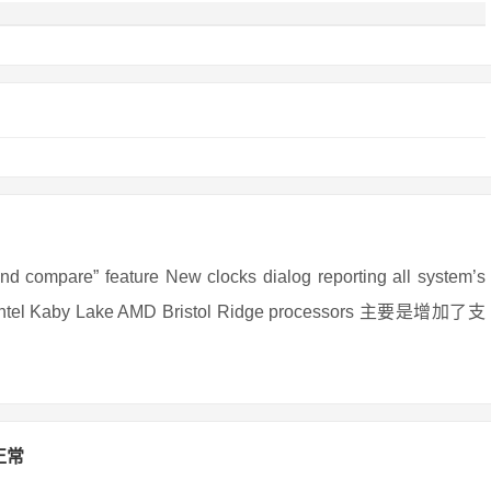
re” feature New clocks dialog reporting all system’s
 for Intel Kaby Lake AMD Bristol Ridge processors 主要是增加了支
正常