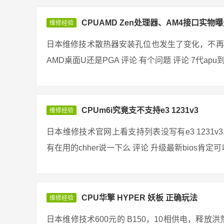
CPUAMD Zen处理器、AM4接口实物曝
维修经验
日本维修技术散热器安装孔位也发生了变化，不再
AMD桌面U还是PGA 评论 有个问题 评论 7代apu
CPUm6i究竟支不支持e3 1231v3
维修经验
日本维修技术官网上看支持列表没写有e3 1231
有在用的chher说一下么 评论 升级最新bios肯定可以
CPU华擎 HYPER 妖板 正确玩法
维修经验
日本维修技术600元的 B150，10相供电，释放洪荒之力