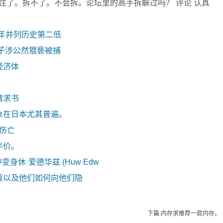
住了。拆不了。不会拆。论坛里的高手拆解过吗？ 评论 认真
去年并列历史第二低
子涉公然猥亵被捕
经济体
请求书
象在日本尤其普遍。
零伤亡
半价。
剧中变身休·爱德华兹 (Huw Edw
惊以及他们如何向他们隐
下篇:内存求推荐一款内存。