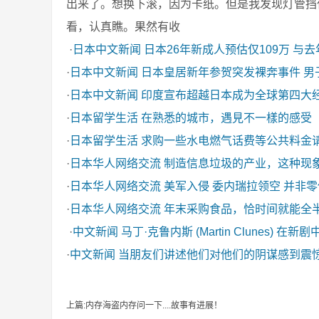
出来了。想换下滚，因为卡纸。但是我发现灯管挡
看，认真瞧。果然有收
·
日本中文新闻
日本26年新成人预估仅109万 与
·
日本中文新闻
日本皇居新年参贺突发裸奔事件 男
·
日本中文新闻
印度宣布超越日本成为全球第四大
·
日本留学生活
在熟悉的城市，遇見不一樣的感受
·
日本留学生活
求购一些水电燃气话费等公共料金
·
日本华人网络交流
制造信息垃圾的产业，这种现
·
日本华人网络交流
美军入侵 委内瑞拉领空 并非
·
日本华人网络交流
年末采购食品，恰时间就能全
·
中文新闻
马丁·克鲁内斯 (Martin Clunes) 在新
·
中文新闻
当朋友们讲述他们对他们的阴谋感到震
上篇:内存海盗内存问一下....故事有进展！