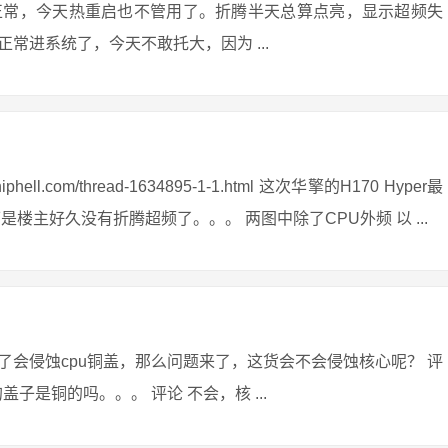
正常，今天热重启也不管用了。折腾半天总算点亮，显示超频失
常进系统了，今天不敢托大，因为 ...
ll.com/thread-1634895-1-1.html 这次华擎的H170 Hyper最
楼主好久没有折腾超频了。。。 两图中除了CPU外频 以 ...
会侵蚀cpu铜盖，那么问题来了，这货会不会侵蚀核心呢？ 评
盖子是铜的吗。。。 评论 不会，核 ...