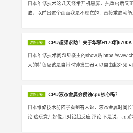
日本维修技术这几天经常开机黑屏，热重启后又
败，以前出这个画面我是不理它的，直接重启就能正
CPU超频求助！关于华擎H170和6700K
维修经验
日本维修技术问题见楼主的show贴 https://www.chiphe
大的特色应该是自带时钟发生器可以自由超外频 可是
CPU液态金属会侵蚀cpu核心吗？
维修经验
日本维修技术前阵子看到有人说，液态金属时间长了
论 这玩意儿好像只对铝起反应 评论 不是说，cpu的