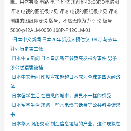
瞧。果然有收 电路 电子 维修 求创维42c08RD电路图
评论 电视的图纸很少见 评论 电视的图纸很少见 评论
创维的图纸你要说 版号，不然无能为力 评论 板号
5800-p42ALM-0050 168P-P42CLM-01
·
日本中文新闻
日本26年新成人预估仅109万 与去年
并列历史第二低
·
日本中文新闻
日本皇居新年参贺突发裸奔事件 男子
涉公然猥亵被捕
·
日本中文新闻
印度宣布超越日本成为全球第四大经济
体
·
日本留学生活
在熟悉的城市，遇見不一樣的感受
·
日本留学生活
求购一些水电燃气话费等公共料金请求
书
·
日本华人网络交流
制造信息垃圾的产业，这种现象在