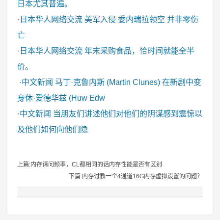
日本尤其普遍。
·
日本华人网络交流
美军入侵 委内瑞拉领空 并非零伤
亡
·
日本华人网络交流
年末采购食品，恰时间就能全半
价。
·
中文新闻
马丁·克鲁内斯 (Martin Clunes) 在新剧中变
身休·爱德华兹 (Huw Edw
·
中文新闻
当朋友们讲述他们对他们的阴谋感到震惊以
及他们如何向他们隐
上篇:内存请问频率，CL都相同的话内存性能是否有区别
下篇:内存讨教一个4通道16G内存虚拟设置的问题？