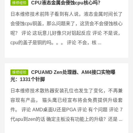
CPU液态金属会侵蚀cpu核心吗？
维修经验
日本维修技术前阵子看到有人说，液态金属时间长了
会侵蚀cpu铜盖，那么问题来了，这货会不会侵蚀核心
呢？ 评论 这玩意儿好像只对铝起反应 评论 不是说，
cpu的盖子是铜的吗。。。 评论 不会，核 ...
CPUAMD Zen处理器、AM4接口实物曝
维修经验
光：1331个针脚
日本维修技术散热器安装孔位也发生了变化，不再兼
容现有产品， 猫头鹰已经宣布将会免费提供升级套
件。 评论 AMD桌面U还是PGA 评论 有个问题 评论 7
代apu到zen的话 确定主板没有功能上的升级？还是 ...