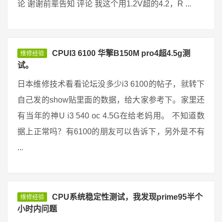
论 谢谢前辈告知 评论 我这个用1.2V超的4.2，R ...
CPUI3 6100 华擎B150M pro4超4.5g测
维修经验
试。
日本维修技术看看论坛没多少i3 6100的帖子，就转下
自己发的show贴里面的数据，给大家参考下。家里还
有当年的神U i3 540 oc 4.5G在给老妈用。 不知道数
据上正常吗？有6100的朋友可以告诉下，另外是不有
...
CPU系统稳定性测试，我发现prime95半个
维修经验
小时内问题