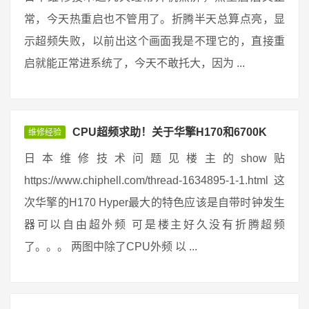
常，今天热重启也不管用了。折腾半天总算点亮，显
示超频失败，以前出这个画面我是不理它的，直接重
启就能正常进系统了，今天不敢托大，因为 ...
CPU超频求助！关于华擎H170和6700K
维修经验
日本维修技术问题见楼主的show贴
https://www.chiphell.com/thread-1634895-1-1.html 这
次华擎的H170 Hyper最大的特色应该是自带时钟发生
器可以自由超外频 可是楼主好久没有折腾超频
了。。。 两图中除了CPU外频 以 ...