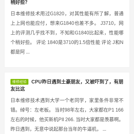
稍好些？
日本维修技术用过G1820，对其性能有所了解，普通
上上网也能应付，想来G1840也差不多。 J3710，网
上的评测几乎找不到，不知和G1840比起来，性能哪
个稍好些。 评论 1840是3710的1.5倍性能 评论 J和N
都是阿 ...
CPU昨日遇到土豪朋友，又被吓到了，有朋
维修经验
友比这
日本维修技术遇到大学一个老同学，家里条件非常不
错。绰号：左老板。 当时98年左右，大家都在P1 166
左右的时候，他买新机PII 266. 当时大家都是羡慕啊。
昨日遇到，无意中说起那台当年的牛逼机， ...