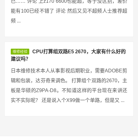
已…… 评论 上z170 6600也能超，等于没区别，差价
能有100已经不错了 评论 然后又见不超频人士推荐超
频 ...
CPU打算组双路E5 2670，大家有什么好的
维修经验
建议吗？
日本维修技术本人从事影视后期职业，需要ADOBE剪
辑和包装，达芬奇来调色。 打算组个双路的2670，主
板是华硕的Z9PA-D8。不知道这样的平台现在来讲还
实不实际呢？ 还是说入个X99做一个单路，但是又 ...