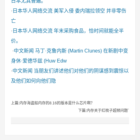
日本尤其普遍。
·
日本华人网络交流
美军入侵 委内瑞拉领空 并非零伤
亡
·
日本华人网络交流
年末采购食品，恰时间就能全半
价。
·
中文新闻
马丁·克鲁内斯 (Martin Clunes) 在新剧中变
身休·爱德华兹 (Huw Edw
·
中文新闻
当朋友们讲述他们对他们的阴谋感到震惊以
及他们如何向他们隐
上篇:内存海盗船内存的8.16的版本是什么芯片啊？
下篇:内存关于红梳子超频问题`