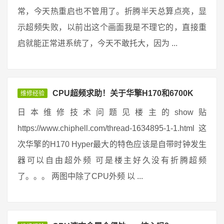
常，今天热重启也不管用了。折腾半天总算点亮，显
示超频失败，以前出这个画面我是不理它的，直接重
启就能正常进系统了，今天不敢托大，因为 ...
CPU超频求助！关于华擎H170和6700K
维修经验
日本维修技术问题见楼主的show贴
https://www.chiphell.com/thread-1634895-1-1.html 这
次华擎的H170 Hyper最大的特色应该是自带时钟发生
器可以自由超外频 可是楼主好久没有折腾超频
了。。。 两图中除了CPU外频 以 ...