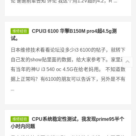
论 谢谢前辈告知 评论 我这个用1.2V超的4.2，R ...
CPUI3 6100 华擎B150M pro4超4.5g测
维修经验
试。
日本维修技术看看论坛没多少i3 6100的帖子，就转下
自己发的show贴里面的数据，给大家参考下。家里还
有当年的神U i3 540 oc 4.5G在给老妈用。 不知道数
据上正常吗？有6100的朋友可以告诉下，另外是不有
...
CPU系统稳定性测试，我发现prime95半个
维修经验
小时内问题