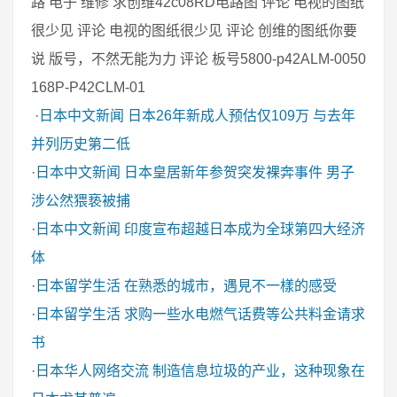
路 电子 维修 求创维42c08RD电路图 评论 电视的图纸
很少见 评论 电视的图纸很少见 评论 创维的图纸你要
说 版号，不然无能为力 评论 板号5800-p42ALM-0050
168P-P42CLM-01
·
日本中文新闻
日本26年新成人预估仅109万 与去年
并列历史第二低
·
日本中文新闻
日本皇居新年参贺突发裸奔事件 男子
涉公然猥亵被捕
·
日本中文新闻
印度宣布超越日本成为全球第四大经济
体
·
日本留学生活
在熟悉的城市，遇見不一樣的感受
·
日本留学生活
求购一些水电燃气话费等公共料金请求
书
·
日本华人网络交流
制造信息垃圾的产业，这种现象在