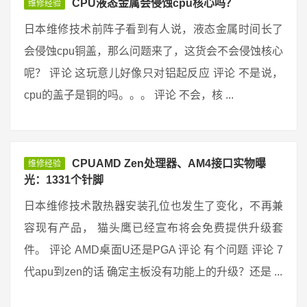
CPU液态金属会侵蚀cpu核心吗？
维修经验
日本维修技术前阵子看到有人说，液态金属时间长了
会侵蚀cpu铜盖，那么问题来了，这货会不会侵蚀核心
呢？ 评论 这玩意儿好像只对铝起反应 评论 不是说，
cpu的盖子是铜的吗。。。 评论 不会，核 ...
CPUAMD Zen处理器、AM4接口实物曝
维修经验
光：1331个针脚
日本维修技术散热器安装孔位也发生了变化，不再兼
容现有产品， 猫头鹰已经宣布将会免费提供升级套
件。 评论 AMD桌面U还是PGA 评论 有个问题 评论 7
代apu到zen的话 确定主板没有功能上的升级？还是 ...