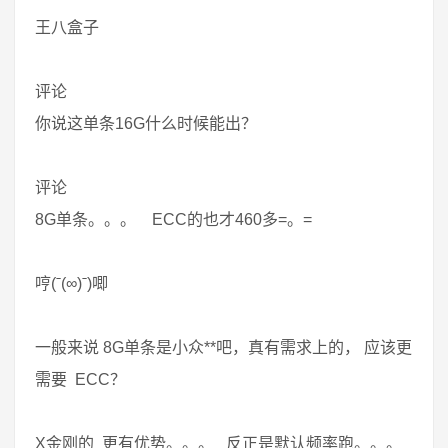
王八盒子
评论
你说这单条16G什么时候能出？
评论
8G单条。。。 ECC的也才460多=。=
哼(ˉ(∞)ˉ)唧
一般来说 8G单条是小众**吧，真有需求上的， 应该更
需要 ECC？
X金刚的 更有优势。。。 反正是默认频率跑。。。