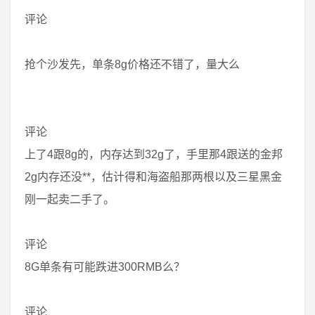
评论
抢个沙发先，单条8g价格还不错了，量大么
评论
上了4跟8g的，内存达到32g了，手里那4跟送的金邦
2g内存还没**，估计得和海盗船那两根以及三星黑金
刚一起卖二手了。
评论
8G单条有可能跌进300RMB么？
评论