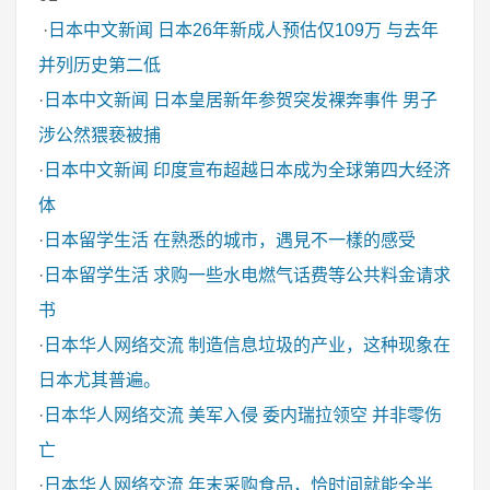
·
日本中文新闻
日本26年新成人预估仅109万 与去年
并列历史第二低
·
日本中文新闻
日本皇居新年参贺突发裸奔事件 男子
涉公然猥亵被捕
·
日本中文新闻
印度宣布超越日本成为全球第四大经济
体
·
日本留学生活
在熟悉的城市，遇見不一樣的感受
·
日本留学生活
求购一些水电燃气话费等公共料金请求
书
·
日本华人网络交流
制造信息垃圾的产业，这种现象在
日本尤其普遍。
·
日本华人网络交流
美军入侵 委内瑞拉领空 并非零伤
亡
·
日本华人网络交流
年末采购食品，恰时间就能全半