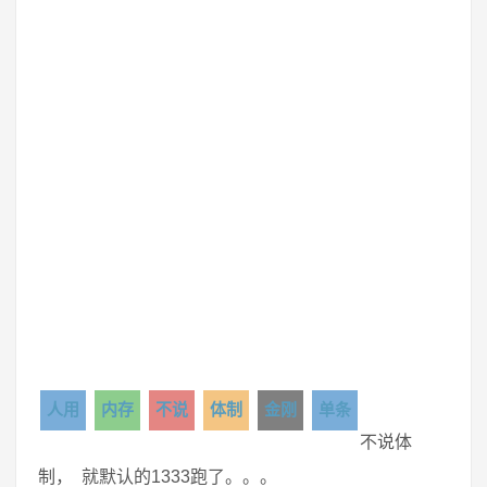
人用
内存
不说
体制
金刚
单条
不说体
制， 就默认的1333跑了。。。