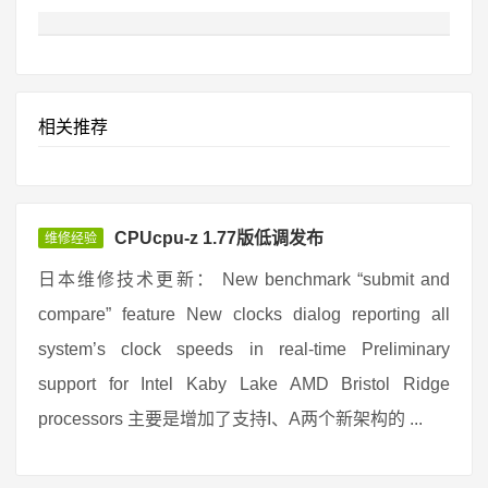
相关推荐
CPUcpu-z 1.77版低调发布
维修经验
日本维修技术更新： New benchmark “submit and
compare” feature New clocks dialog reporting all
system’s clock speeds in real-time Preliminary
support for Intel Kaby Lake AMD Bristol Ridge
processors 主要是增加了支持I、A两个新架构的 ...