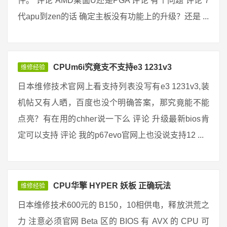
件。 评论 AMD桌面U还是PGA 评论 有个问题 评论 7
代apu到zen的话 确定主板没有功能上的升级？还是 ...
CPUm6i究竟支不支持e3 1231v3
维修经验
日本维修技术官网上看支持列表没写有e3 1231v3,装
机帖又有人晒，百度也没个明确答案，那究竟能不能
点亮？有在用的chher说一下么 评论 升级最新bios肯
定可以支持 评论 我的p67evo官网上也没说支持12 ...
CPU华擎 HYPER 妖板 正确玩法
维修经验
日本维修技术600元的 B150，10相供电，释放洪荒之
力 注意必须官网 Beta 区的 BIOS 有 AVX 的 CPU 可