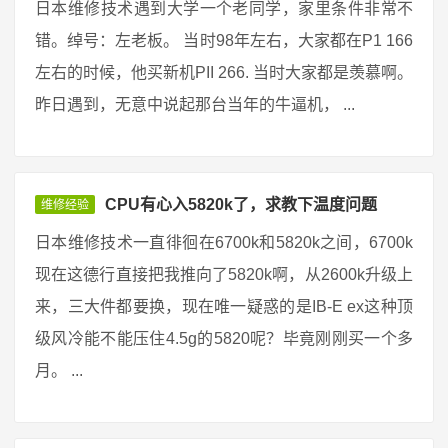
日本维修技术遇到大学一个老同学，家里条件非常不
错。绰号：左老板。 当时98年左右，大家都在P1 166
左右的时候，他买新机PII 266. 当时大家都是羡慕啊。
昨日遇到，无意中说起那台当年的牛逼机， ...
CPU有心入5820k了，求教下温度问题
维修经验
日本维修技术一直徘徊在6700k和5820k之间，6700k
现在这德行直接把我推向了5820k啊，从2600k升级上
来，三大件都要换，现在唯一疑惑的是IB-E ex这种顶
级风冷能不能压住4.5g的5820呢？毕竟刚刚买一个多
月。 ...