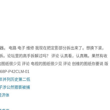
器。 电路 电子 维修 我现在把定影部分拆出来了。想换下滚，
拆。论坛里的高手拆解过吗？ 评论 认真看，认真瞧。果然有收
电视的图纸很少见 评论 电视的图纸很少见 评论 创维的图纸你要说 版
8P-P42CLM-01
去年并列历史第二低
子涉公然猥亵被捕
经济体