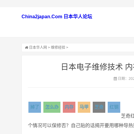
China2japan.Com 日本华人论坛
日本华人网
>
维修经验
>
日本电子维修技术 
日期：2021
掉了
怎么办
内存
马甲
芝奇
红钢
芝奇
个情况可以保修否？自己贴的话揭开要用哪种导热