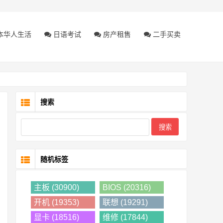
本华人生活
日语考试
房产租售
二手买卖
搜索
随机标签
主板 (30900)
BIOS (20316)
开机 (19353)
联想 (19291)
显卡 (18516)
维修 (17844)