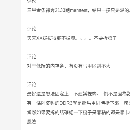
评论
三星金条裸奔2133跑memtest，结果一摸只是温
评论
天天XX拔拔得能不掉嘛。。。。不要折腾了
评论
对于低端的内存条，有没有马甲区别不大
评论
最好還是想法固定上，不建議裸奔。 倒不是因為散熱
有一條阿婆雞的DDR3就是撕馬甲同時撕下來一塊
當然如果要拆的話確認一下梳子是靠粘的還是靠卡
風險...