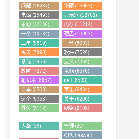
问题 (16287)
华硕 (16083)
电源 (15493)
显示器 (12701)
求助 (12130)
内存 (11214)
一个 (10184)
硬盘 (10093)
三星 (8810)
一台 (8093)
今天 (7898)
软件 (7520)
系统 (7456)
怎么 (7364)
故障 (7272)
电脑 (6670)
笔记本 (6657)
dell (6533)
日本 (6508)
苹果 (6484)
这个 (6353)
关于 (6200)
外设 (6112)
网络 (6109)
大战 (39)
管脚 (20)
CPUhaswell