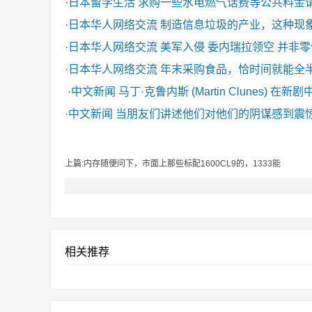
·
日本留学生活
求购一些水电燃气话费等公共料金
·
日本华人网络交流
制造信息垃圾的产业，这种现
·
日本华人网络交流
美军入侵 委内瑞拉领空 并非
·
日本华人网络交流
年末采购食品，恰时间就能全
·
中文新闻
马丁·克鲁内斯 (Martin Clunes) 在新
·
中文新闻
当朋友们讲述他们对他们的阴谋感到震
上篇:内存随便问下，市面上那些标配1600CL9的，1333能
相关推荐