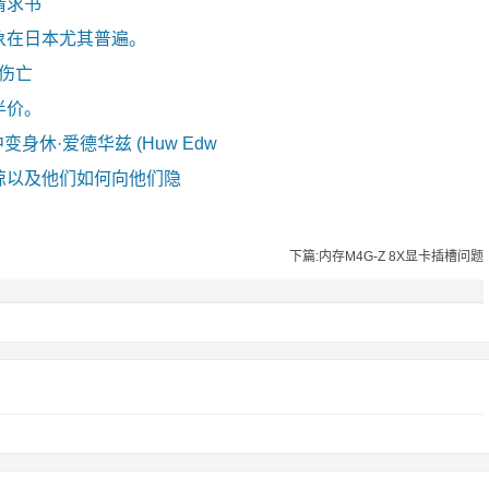
请求书
象在日本尤其普遍。
零伤亡
半价。
剧中变身休·爱德华兹 (Huw Edw
惊以及他们如何向他们隐
下篇:内存M4G-Z 8X显卡插槽问题