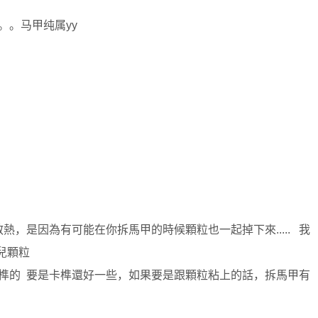
的。。马甲纯属yy
，是因為有可能在你拆馬甲的時候顆粒也一起掉下來..... 我
兒顆粒
榫的 要是卡榫還好一些，如果要是跟顆粒粘上的話，拆馬甲有