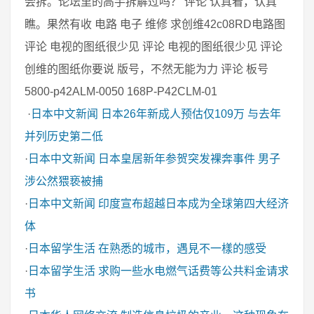
会拆。论坛里的高手拆解过吗？ 评论 认真看，认真
瞧。果然有收 电路 电子 维修 求创维42c08RD电路图
评论 电视的图纸很少见 评论 电视的图纸很少见 评论
创维的图纸你要说 版号，不然无能为力 评论 板号
5800-p42ALM-0050 168P-P42CLM-01
·
日本中文新闻
日本26年新成人预估仅109万 与去年
并列历史第二低
·
日本中文新闻
日本皇居新年参贺突发裸奔事件 男子
涉公然猥亵被捕
·
日本中文新闻
印度宣布超越日本成为全球第四大经济
体
·
日本留学生活
在熟悉的城市，遇見不一樣的感受
·
日本留学生活
求购一些水电燃气话费等公共料金请求
书