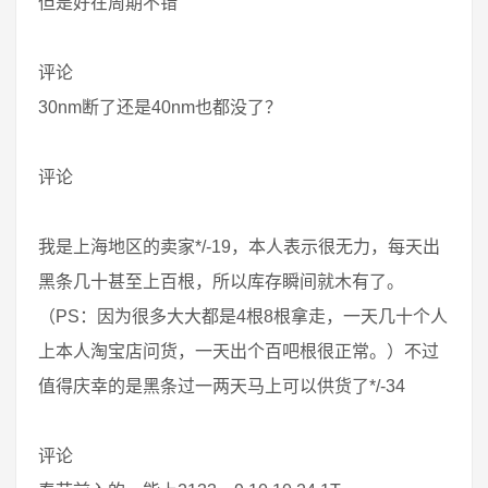
但是好在周期不错
评论
30nm断了还是40nm也都没了？
评论
我是上海地区的卖家*/-19，本人表示很无力，每天出
黑条几十甚至上百根，所以库存瞬间就木有了。
（PS：因为很多大大都是4根8根拿走，一天几十个人
上本人淘宝店问货，一天出个百吧根很正常。）不过
值得庆幸的是黑条过一两天马上可以供货了*/-34
评论