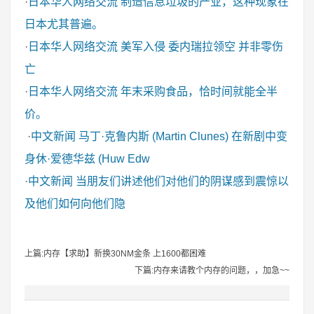
·
日本华人网络交流
制造信息垃圾的产业，这种现象在
日本尤其普遍。
·
日本华人网络交流
美军入侵 委内瑞拉领空 并非零伤
亡
·
日本华人网络交流
年末采购食品，恰时间就能全半
价。
·
中文新闻
马丁·克鲁内斯 (Martin Clunes) 在新剧中变
身休·爱德华兹 (Huw Edw
·
中文新闻
当朋友们讲述他们对他们的阴谋感到震惊以
及他们如何向他们隐
上篇:内存【求助】新换30NM金条 上1600都困难
下篇:内存来请教个内存的问题，，加急~~