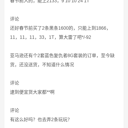
春节前入的，能上2133，9 10 10 24 1T
评论
还好春节前买了2条黑条1600的，只能上到1866，
11，11，11，33，1T，算大雷了吧*/-92
亚马逊还有个2套蓝色复仇者8G套装的订单，至今缺
货，还没送货，不知道什么情况
评论
逮到便宜货大家都**啊
评论
有这么好吗？也去弄2条玩玩？