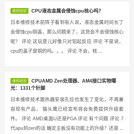
CPU液态金属会侵蚀cpu核心吗？
维修经验
日本维修技术前阵子看到有人说，液态金属时间长了
会侵蚀cpu铜盖，那么问题来了，这货会不会侵蚀核心
呢？ 评论 这玩意儿好像只对铝起反应 评论 不是说，
cpu的盖子是铜的吗。。。 评论 不会，核 ...
CPUAMD Zen处理器、AM4接口实物曝
维修经验
光：1331个针脚
日本维修技术散热器安装孔位也发生了变化，不再兼
容现有产品， 猫头鹰已经宣布将会免费提供升级套
件。 评论 AMD桌面U还是PGA 评论 有个问题 评论 7
代apu到zen的话 确定主板没有功能上的升级？还是 ...