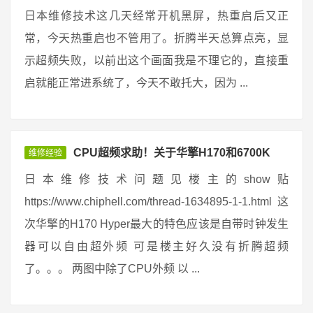
日本维修技术这几天经常开机黑屏，热重启后又正
常，今天热重启也不管用了。折腾半天总算点亮，显
示超频失败，以前出这个画面我是不理它的，直接重
启就能正常进系统了，今天不敢托大，因为 ...
CPU超频求助！关于华擎H170和6700K
维修经验
日本维修技术问题见楼主的show贴
https://www.chiphell.com/thread-1634895-1-1.html 这
次华擎的H170 Hyper最大的特色应该是自带时钟发生
器可以自由超外频 可是楼主好久没有折腾超频
了。。。 两图中除了CPU外频 以 ...