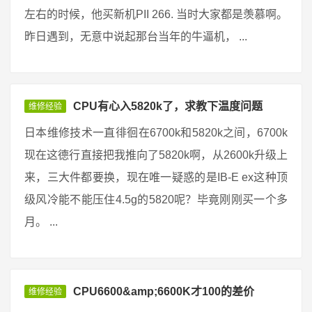
左右的时候，他买新机PII 266. 当时大家都是羡慕啊。
昨日遇到，无意中说起那台当年的牛逼机， ...
CPU有心入5820k了，求教下温度问题
维修经验
日本维修技术一直徘徊在6700k和5820k之间，6700k
现在这德行直接把我推向了5820k啊，从2600k升级上
来，三大件都要换，现在唯一疑惑的是IB-E ex这种顶
级风冷能不能压住4.5g的5820呢？毕竟刚刚买一个多
月。 ...
CPU6600&amp;6600K才100的差价
维修经验