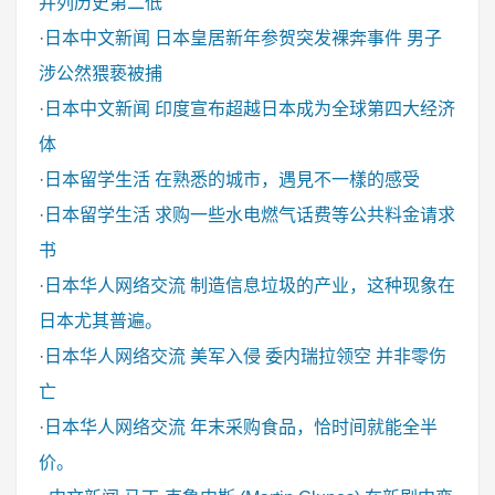
并列历史第二低
·
日本中文新闻
日本皇居新年参贺突发裸奔事件 男子
涉公然猥亵被捕
·
日本中文新闻
印度宣布超越日本成为全球第四大经济
体
·
日本留学生活
在熟悉的城市，遇見不一樣的感受
·
日本留学生活
求购一些水电燃气话费等公共料金请求
书
·
日本华人网络交流
制造信息垃圾的产业，这种现象在
日本尤其普遍。
·
日本华人网络交流
美军入侵 委内瑞拉领空 并非零伤
亡
·
日本华人网络交流
年末采购食品，恰时间就能全半
价。