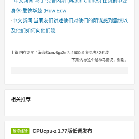
·
中文新闻
马丁·克鲁内斯 (Martin Clunes) 在新剧中变
身休·爱德华兹 (Huw Edw
·
中文新闻
当朋友们讲述他们对他们的阴谋感到震惊以
及他们如何向他们隐
上篇:内存刚买了海盗船cmz8gx3m2a1600c9 复仇者8G套装...
下篇:内存这个是神马情况，谢谢。
相关推荐
CPUcpu-z 1.77版低调发布
维修经验