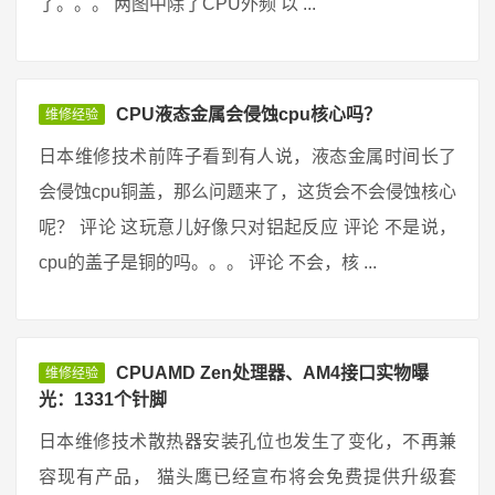
了。。。 两图中除了CPU外频 以 ...
CPU液态金属会侵蚀cpu核心吗？
维修经验
日本维修技术前阵子看到有人说，液态金属时间长了
会侵蚀cpu铜盖，那么问题来了，这货会不会侵蚀核心
呢？ 评论 这玩意儿好像只对铝起反应 评论 不是说，
cpu的盖子是铜的吗。。。 评论 不会，核 ...
CPUAMD Zen处理器、AM4接口实物曝
维修经验
光：1331个针脚
日本维修技术散热器安装孔位也发生了变化，不再兼
容现有产品， 猫头鹰已经宣布将会免费提供升级套