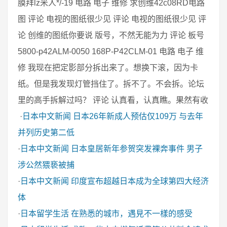
膜拜lz米人*/-19 电路 电子 维修 求创维42c08RD电路
图 评论 电视的图纸很少见 评论 电视的图纸很少见 评
论 创维的图纸你要说 版号，不然无能为力 评论 板号
5800-p42ALM-0050 168P-P42CLM-01 电路 电子 维
修 我现在把定影部分拆出来了。想换下滚，因为卡
纸。但是我发现灯管挡住了。拆不了。不会拆。论坛
里的高手拆解过吗？ 评论 认真看，认真瞧。果然有收
·
日本中文新闻
日本26年新成人预估仅109万 与去年
并列历史第二低
·
日本中文新闻
日本皇居新年参贺突发裸奔事件 男子
涉公然猥亵被捕
·
日本中文新闻
印度宣布超越日本成为全球第四大经济
体
·
日本留学生活
在熟悉的城市，遇見不一樣的感受