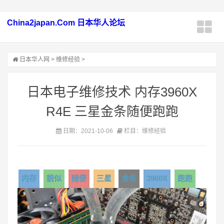
China2japan.Com 日本华人论坛
日本华人网
>
维修经验
>
日本电子维修技术 内存3960X
R4E 三星金条随便跑跑
日期：2021-10-06
栏目：维修经验
内存
貌似
随便
三星
金条
3960X
跑跑