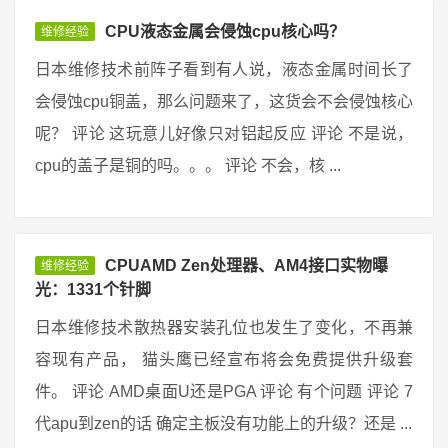
CPU液态金属会侵蚀cpu核心吗？
维修经验
日本维修技术前阵子看到有人说，液态金属时间长了
会侵蚀cpu铜盖，那么问题来了，这货会不会侵蚀核心
呢？ 评论 这玩意儿好像只对铝起反应 评论 不是说，
cpu的盖子是铜的吗。。。 评论 不会，核 ...
CPUAMD Zen处理器、AM4接口实物曝
维修经验
光：1331个针脚
日本维修技术散热器安装孔位也发生了变化，不再兼
容现有产品， 猫头鹰已经宣布将会免费提供升级套
件。 评论 AMD桌面U还是PGA 评论 有个问题 评论 7
代apu到zen的话 确定主板没有功能上的升级？还是 ...