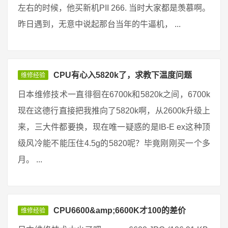
左右的时候，他买新机PII 266. 当时大家都是羡慕啊。
昨日遇到，无意中说起那台当年的牛逼机， ...
CPU有心入5820k了，求教下温度问题
维修经验
日本维修技术一直徘徊在6700k和5820k之间，6700k
现在这德行直接把我推向了5820k啊，从2600k升级上
来，三大件都要换，现在唯一疑惑的是IB-E ex这种顶
级风冷能不能压住4.5g的5820呢？毕竟刚刚买一个多
月。 ...
CPU6600&amp;6600K才100的差价
维修经验