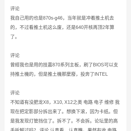
评论
我自己用的也是870s-g46，当年就是冲着推土机去
的，不过看推土机这么废，还是640开核再顶2年算
了。
评论
曾經我也是用的技嘉870系列主板，刷了BIOS可以支
持推土機的，但是推土機那麼廢，投奔了INTEL
评论
不知道有没肥龙X8，X10, X12之类 电路 电子 维修 我
现在把定影部分拆出来了。想换下滚，因为卡纸。但
是我发现灯管挡住了。拆不了。不会拆。论坛里的高
手拆解过吗？ 评论 认真看，认真瞧。果然有收 电路