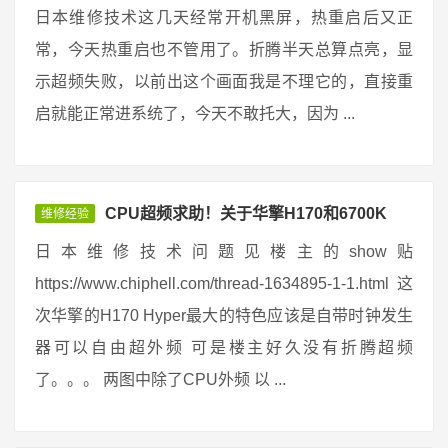
日本维修技术这几天经常开机黑屏，热重启后又正
常，今天热重启也不管用了。折腾半天总算点亮，显
示超频失败，以前出这个画面我是不理它的，直接重
启就能正常进系统了，今天不敢托大，因为 ...
CPU超频求助！关于华擎H170和6700K
维修经验
日本维修技术问题见楼主的show贴
https://www.chiphell.com/thread-1634895-1-1.html 这
次华擎的H170 Hyper最大的特色应该是自带时钟发生
器可以自由超外频 可是楼主好久没有折腾超频
了。。。 两图中除了CPU外频 以 ...